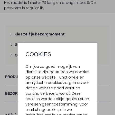
Het model is 1 meter 73 lang en draagt maat S.
De
pasvorm is
regular fit
.
Kies zelf je bezorgmoment
Gratis verzending
vanaf € 100,-
COOKIES
Gratis retour
binnen 30 dagen
Om jou zo goed mogelijk van
dienst te zijn, gebruiken we cookies
PRODUCT INFORMATIE
op onze website. Functionele en
analytische cookies zorgen ervoor
dat de website goed werkt en
continu verbeterd wordt. Deze
BEZORGEN & RETOURNEREN
cookies worden altijd geplaatst en
vereisen geen toestemming. Voor
marketingcookies, die we