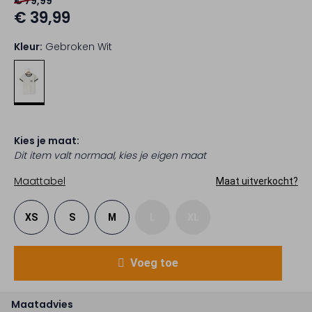
€ 79,99
€ 39,99
Kleur:
Gebroken Wit
Kies je maat:
Dit item valt normaal, kies je eigen maat
Maattabel
Maat uitverkocht?
XS
S
M
L
XL
Voeg toe
Maatadvies