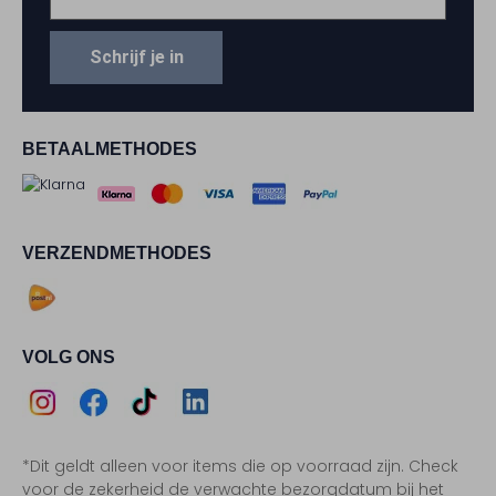
Schrijf je in
BETAALMETHODES
VERZENDMETHODES
VOLG ONS
Assem
Assem
Assem
Assem
*Dit geldt alleen voor items die op voorraad zijn. Check
Instagram
Facebook
TikTok
LinkedIn
voor de zekerheid de verwachte bezorgdatum bij het