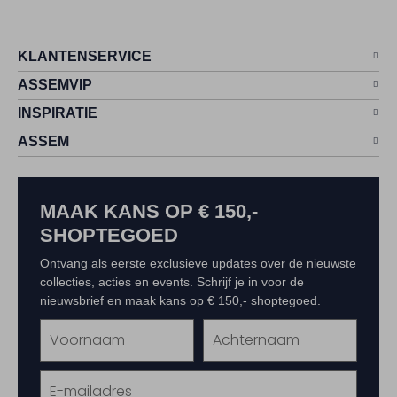
KLANTENSERVICE
ASSEMVIP
INSPIRATIE
ASSEM
MAAK KANS OP € 150,-
SHOPTEGOED
Ontvang als eerste exclusieve updates over de nieuwste
collecties, acties en events. Schrijf je in voor de
nieuwsbrief en maak kans op € 150,- shoptegoed.