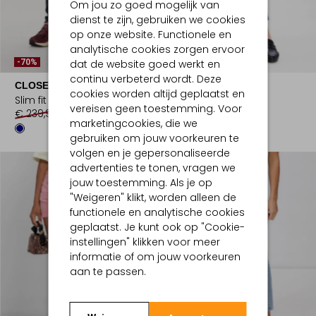
Om jou zo goed mogelijk van
dienst te zijn, gebruiken we cookies
op onze website. Functionele en
analytische cookies zorgen ervoor
dat de website goed werkt en
-70%
-50%
continu verbeterd wordt. Deze
CLOSED
CLOSED
cookies worden altijd geplaatst en
Slim fit jeans
Straight leg jeans
vereisen geen toestemming. Voor
€ 239,99
€ 71,99
€ 280,00
€ 139,99
marketingcookies, die we
gebruiken om jouw voorkeuren te
volgen en je gepersonaliseerde
advertenties te tonen, vragen we
jouw toestemming. Als je op
"Weigeren" klikt, worden alleen de
functionele en analytische cookies
geplaatst. Je kunt ook op "Cookie-
instellingen" klikken voor meer
informatie of om jouw voorkeuren
aan te passen.