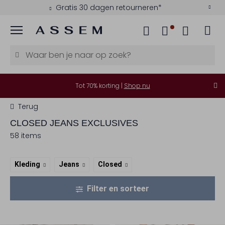
Kies zelf je bezorgmoment
Menu
Tot 70% korting |
Shop nu
Terug
CLOSED
JEANS EXCLUSIVES
58 items
Kleding
Jeans
Closed
Filter en sorteer