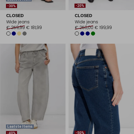
-20%
-30%
CLOSED
CLOSED
Wide jeans
Wide jeans
€ 259,99
€ 181,99
€ 250,00
€ 199,99
Laatste Items
-50%
-40%