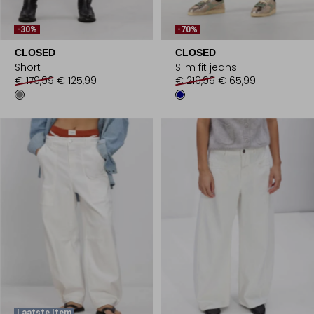
-30%
-70%
CLOSED
CLOSED
Short
Slim fit jeans
€ 179,99
€ 125,99
€ 219,99
€ 65,99
Laatste Item