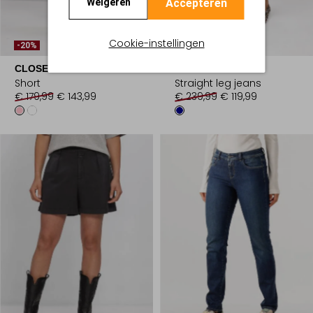
Accepteren
Weigeren
Cookie-instellingen
-20%
-50%
CLOSED
CLOSED
Short
Straight leg jeans
€ 179,99
€ 143,99
€ 239,99
€ 119,99