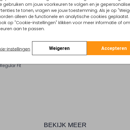
e gebruiken om jouw voorkeuren te volgen en je gepersonalis
TELLING & PASVORM
WASVOORSCHRIFTEN
tenties te tonen, vragen we jouw toestemming. Als je op "Weig
, worden alleen de functionele en analytische cookies geplaatst.
htblauw
Normaal wassen op 30 
ook op "Cookie-instellingen" klikken voor meer informatie of o
Lichte Wassing
euren aan te passen.
Strijken op maximaal 150
Effen
:
Katoen
Kan niet in de droogtr
lpercentages:
en, 20 % Katoen (gerecycled),
Gewone chemische rein
Weigeren
Accepteren
ie-instellingen
an
Niet bleken
gte:
Normale Taille
Regular Fit
BEKIJK MEER