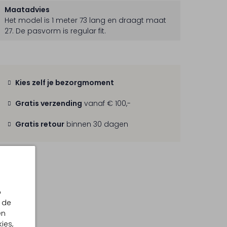
Maatadvies
Het model is 1 meter 73 lang en draagt maat
27.
De pasvorm is
regular fit
.
Kies zelf je bezorgmoment
Gratis verzending
vanaf € 100,-
Gratis retour
binnen 30 dagen
p
 de
en
ies,