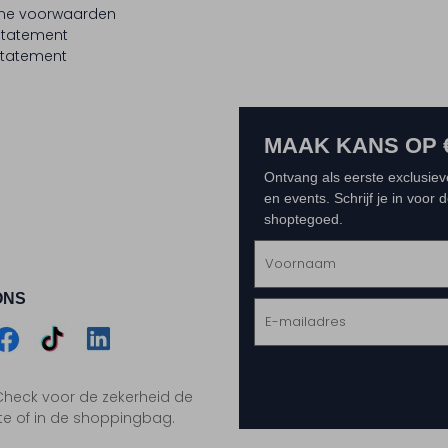
ne voorwaarden
statement
tatement
MAAK KANS OP 
Ontvang als eerste exclusiev
en events. Schrijf je in voor
shoptegoed.
ONS
m
Assem
Assem
Assem
. Check voor de zekerheid de
gram
acebook
TikTok
LinkedIn
te of in de shoppingbag.