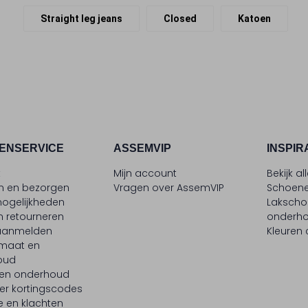
Straight leg jeans
Closed
Katoen
ENSERVICE
ASSEMVIP
INSPIR
t
Mijn account
Bekijk al
en en bezorgen
Vragen over AssemVIP
Schoene
ogelijkheden
Laksch
n retourneren
onderh
 aanmelden
Kleuren
maat en
oud
 en onderhoud
er kortingscodes
e en klachten