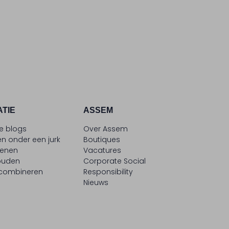
ATIE
ASSEM
le blogs
Over Assem
n onder een jurk
Boutiques
oenen
Vacatures
ouden
Corporate Social
 combineren
Responsibility
Nieuws