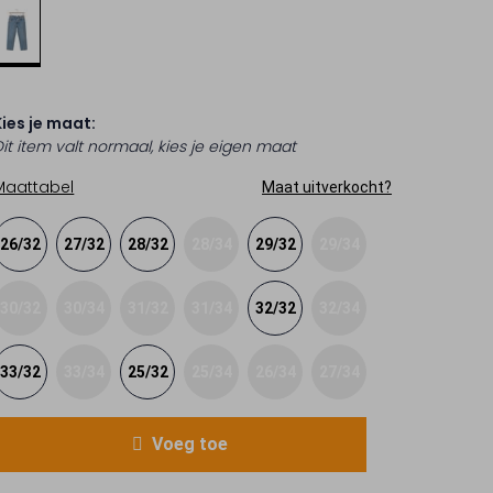
Kies je maat:
Dit item valt normaal, kies je eigen maat
Maattabel
Maat uitverkocht?
26/32
27/32
28/32
28/34
29/32
29/34
30/32
30/34
31/32
31/34
32/32
32/34
33/32
33/34
25/32
25/34
26/34
27/34
Voeg toe