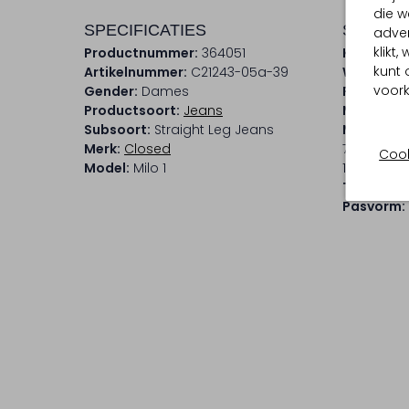
die w
SPECIFICATIES
SAMENS
adver
klikt
Productnummer:
364051
Kleur:
Lic
kunt 
Artikelnummer:
C21243-05a-39
Wassing:
voork
Gender:
Dames
Patroon:
Productsoort:
Jeans
Materiaal
Subsoort:
Straight Leg Jeans
Materiaa
Merk:
Closed
79 % Kato
Cook
Model:
Milo 1
1 % Elasta
Taillehoo
Pasvorm: