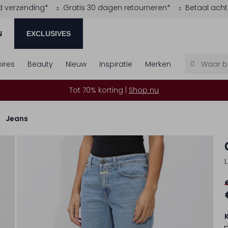
d verzending*
Gratis 30 dagen retourneren*
Betaal acht
N
EXCLUSIVES
ires
Beauty
Nieuw
Inspiratie
Merken
Tot 70% korting |
Shop nu
Jeans