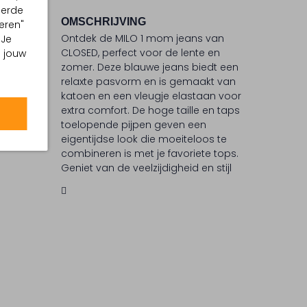
eerde
OMSCHRIJVING
eren"
Ontdek de MILO 1 mom jeans van
 Je
°C
CLOSED, perfect voor de lente en
m jouw
zomer. Deze blauwe jeans biedt een
 °C
relaxte pasvorm en is gemaakt van
ommel
katoen en een vleugje elastaan voor
extra comfort. De hoge taille en taps
iging
toelopende pijpen geven een
eigentijdse look die moeiteloos te
combineren is met je favoriete tops.
Geniet van de veelzijdigheid en stijl
die deze jeans biedt. CLOSED staat
bekend om zijn aandacht voor detail
en kwaliteit, waardoor je verzekerd
bent van een modieuze en
comfortabele keuze.