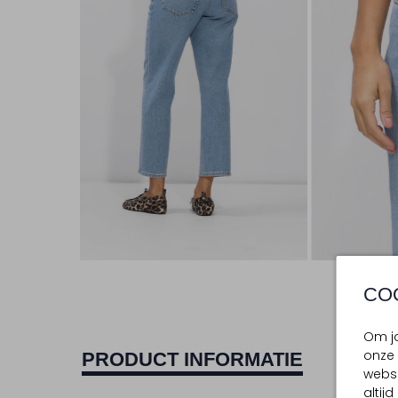
CO
Om jo
onze 
PRODUCT INFORMATIE
websi
altij