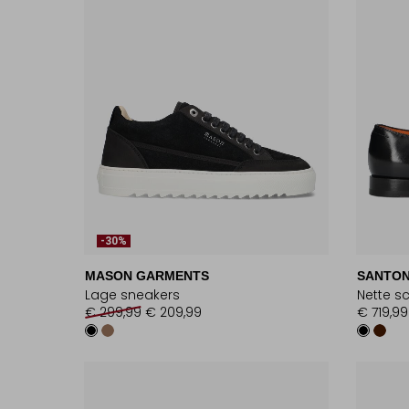
-30%
MASON GARMENTS
SANTON
Lage sneakers
Nette s
€ 299,99
€ 209,99
€ 719,99