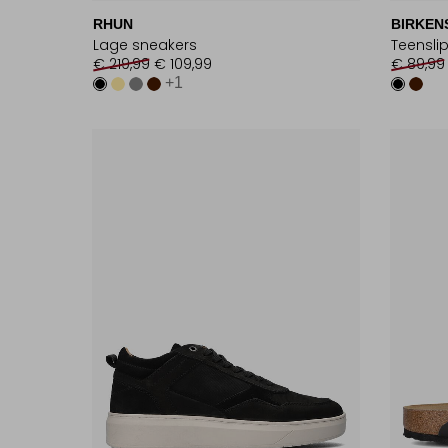
RHUN
BIRKEN
Lage sneakers
Teensli
€ 219,99
€ 109,99
€ 89,99
+1