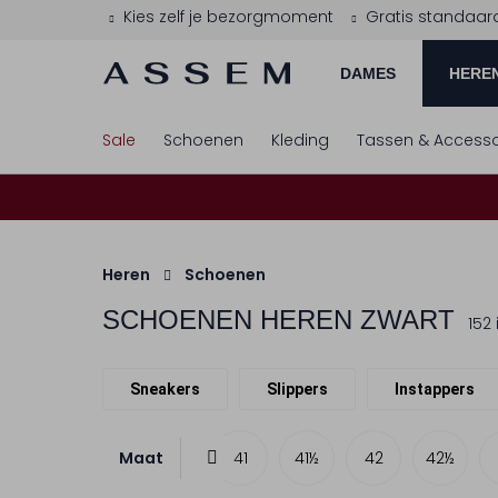
Kies zelf je bezorgmoment
Gratis standaar
DAMES
HERE
Sale
Schoenen
Kleding
Tassen & Accesso
Heren
Schoenen
SCHOENEN HEREN ZWART
152
Sneakers
Slippers
Instappers
Maat
39½
40
40½
41
41½
42
42½