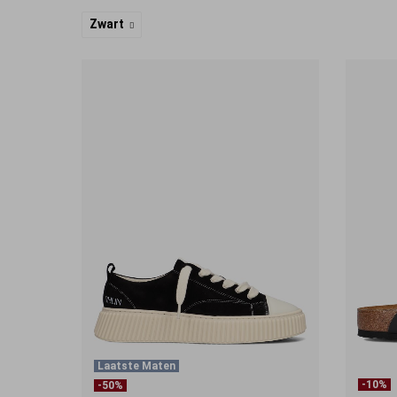
Zwart
Laatste Maten
-10%
-50%