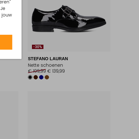
eren"
 Je
m jouw
-30%
STEFANO LAURAN
Nette schoenen
€ 199,99
€ 139,99