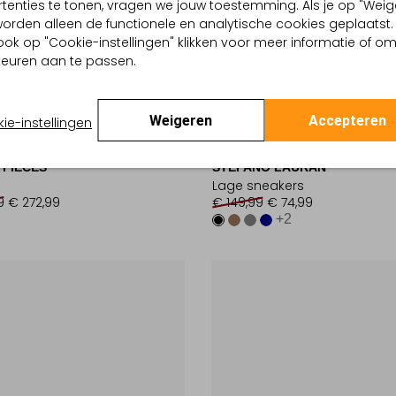
tenties te tonen, vragen we jouw toestemming. Als je op "Weig
, worden alleen de functionele en analytische cookies geplaatst.
ook op "Cookie-instellingen" klikken voor meer informatie of o
euren aan te passen.
Weigeren
Accepteren
ie-instellingen
-50%
 PIECES
STEFANO LAURAN
Lage sneakers
9
€ 272,99
€ 149,99
€ 74,99
+2