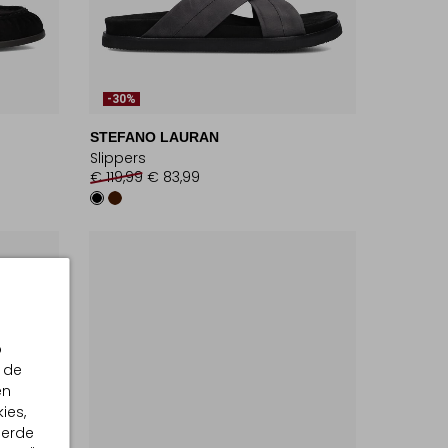
-30%
STEFANO LAURAN
Slippers
€ 119,99
€ 83,99
p
 de
en
ies,
eerde