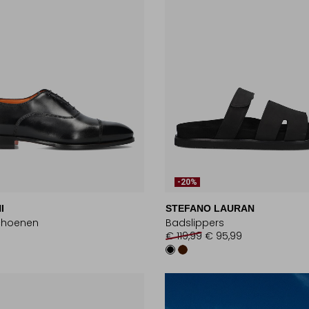
-20%
I
STEFANO LAURAN
choenen
Badslippers
€ 119,99
€ 95,99