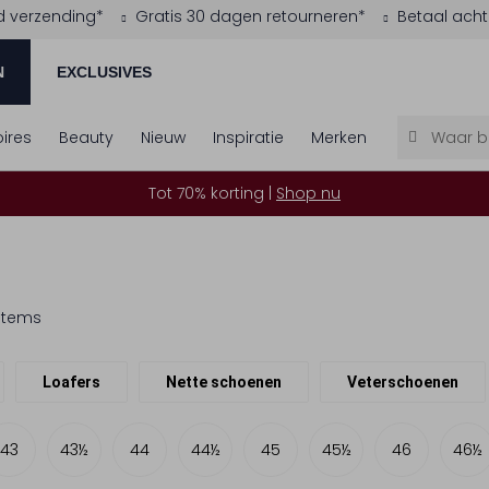
d verzending*
Gratis 30 dagen retourneren*
Betaal acht
N
EXCLUSIVES
ires
Beauty
Nieuw
Inspiratie
Merken
Tot 70% korting |
Shop nu
 items
Loafers
Nette schoenen
Veterschoenen
43
43½
44
44½
45
45½
46
46½