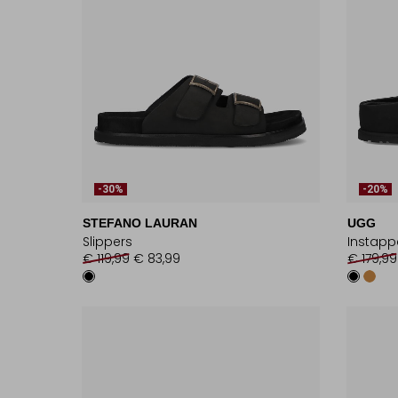
-30%
-20%
STEFANO LAURAN
UGG
Slippers
Instapp
€ 119,99
€ 83,99
€ 179,99