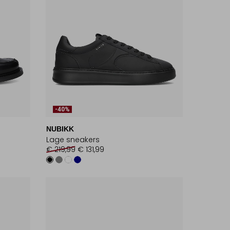
-40%
NUBIKK
Lage sneakers
€ 219,99
€ 131,99