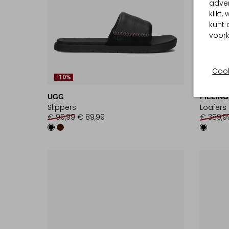
adver
klikt
kunt 
voork
Cook
-10%
-30%
UGG
FILLING
Slippers
Loafers
€ 99,99
€ 89,99
€ 389,9