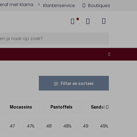
eraf met Klarna
Klantenservice
Boutiques
Filter en sorteer
Mocassins
Pantoffels
Sandalen
Boo
47
47½
48
48½
49
49½