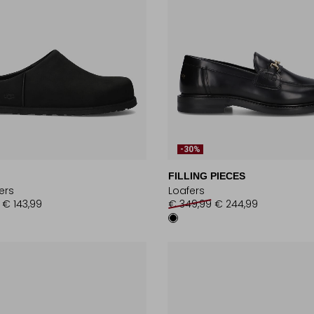
-30%
FILLING PIECES
ers
Loafers
€ 143,99
€ 349,99
€ 244,99