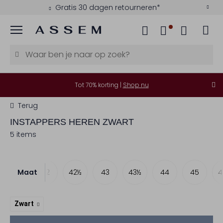
Gratis 30 dagen retourneren*
Menu
Tot 70% korting |
Shop nu
Terug
INSTAPPERS HEREN ZWART
5 items
Maat
41
42
42½
43
43½
44
45
4
Zwart