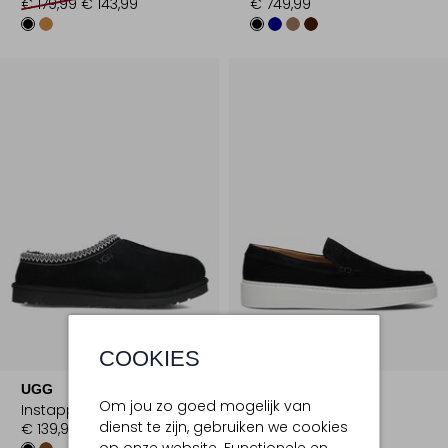
€ 179,99
€ 143,99
€ 749,99
COOKIES
-30%
UGG
GIORGIO
Om jou zo goed mogelijk van
Instappers
Loafers
dienst te zijn, gebruiken we cookies
€ 139,99
€ 199,99
€ 139,99
op onze website. Functionele en