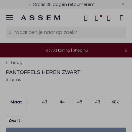
Gratis 30 dagen retourneren*
Menu
Tot 70% korting |
Shop nu
Terug
PANTOFFELS HEREN ZWART
3 items
Maat
41
42
43
44
45
48
48½
Zwart