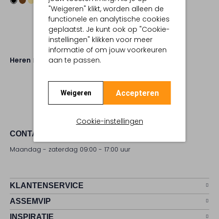
"Weigeren" klikt, worden alleen de
functionele en analytische cookies
geplaatst. Je kunt ook op "Cookie-
instellingen" klikken voor meer
informatie of om jouw voorkeuren
Heren
Schoenen
Pantoffels
aan te passen.
Accepteren
Weigeren
Cookie-instellingen
CONTACT
Maandag - zaterdag 09:00 - 17:00 uur
KLANTENSERVICE
ASSEMVIP
INSPIRATIE