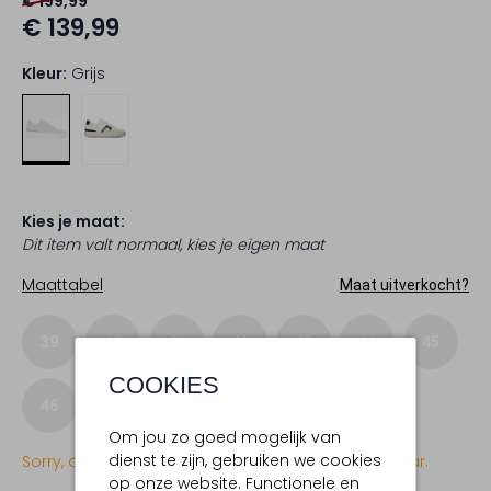
€ 199,99
€ 139,99
Kleur:
Grijs
Kies je maat:
Dit item valt normaal, kies je eigen maat
Maattabel
Maat uitverkocht?
39
40
41
42
43
44
45
COOKIES
46
47
48
49
50
Om jou zo goed mogelijk van
dienst te zijn, gebruiken we cookies
Sorry, dit item is momenteel (nog) niet beschikbaar.
op onze website. Functionele en