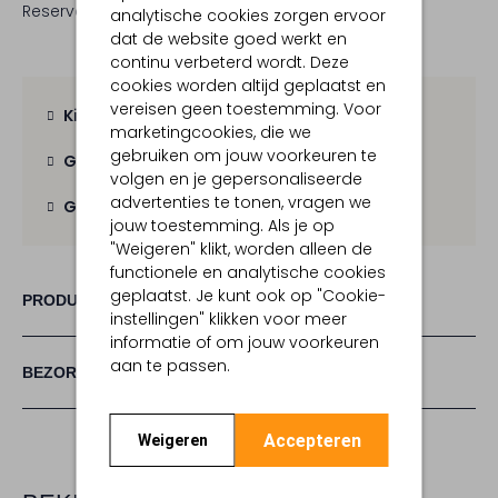
Reserveer direct in een van onze 19 boutiques
analytische cookies zorgen ervoor
dat de website goed werkt en
continu verbeterd wordt. Deze
cookies worden altijd geplaatst en
vereisen geen toestemming. Voor
Kies zelf je bezorgmoment
marketingcookies, die we
gebruiken om jouw voorkeuren te
Gratis verzending
vanaf € 100,-
volgen en je gepersonaliseerde
advertenties te tonen, vragen we
Gratis retour
binnen 30 dagen
jouw toestemming. Als je op
"Weigeren" klikt, worden alleen de
functionele en analytische cookies
geplaatst. Je kunt ook op "Cookie-
PRODUCT INFORMATIE
instellingen" klikken voor meer
informatie of om jouw voorkeuren
aan te passen.
BEZORGEN & RETOURNEREN
Accepteren
Weigeren