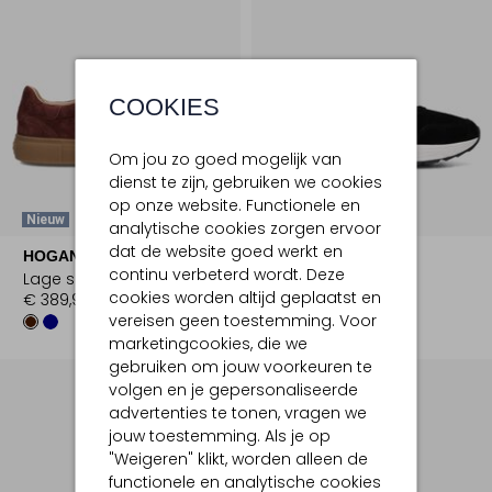
COOKIES
Om jou zo goed mogelijk van
dienst te zijn, gebruiken we cookies
op onze website. Functionele en
Nieuw
Nieuw
analytische cookies zorgen ervoor
dat de website goed werkt en
HOGAN
XSENSIBLE
continu verbeterd wordt. Deze
Lage sneakers
Lage sneakers
cookies worden altijd geplaatst en
€ 389,99
€ 259,99
vereisen geen toestemming. Voor
marketingcookies, die we
gebruiken om jouw voorkeuren te
volgen en je gepersonaliseerde
advertenties te tonen, vragen we
jouw toestemming. Als je op
"Weigeren" klikt, worden alleen de
functionele en analytische cookies