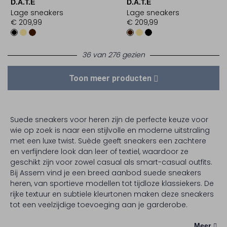
D.A.T.E
D.A.T.E
Lage sneakers
Lage sneakers
€ 209,99
€ 209,99
36 van 276 gezien
Toon meer producten
Suede sneakers voor heren zijn de perfecte keuze voor
wie op zoek is naar een stijlvolle en moderne uitstraling
met een luxe twist. Suède geeft sneakers een zachtere
en verfijndere look dan leer of textiel, waardoor ze
geschikt zijn voor zowel casual als smart-casual outfits.
Bij Assem vind je een breed aanbod suede sneakers
heren, van sportieve modellen tot tijdloze klassiekers. De
rijke textuur en subtiele kleurtonen maken deze sneakers
tot een veelzijdige toevoeging aan je garderobe.
Meer