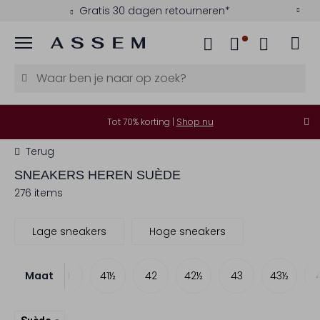
Kies zelf je bezorgmoment
Menu
Tot 70% korting |
Shop nu
Terug
SNEAKERS HEREN SUÈDE
276 items
Lage sneakers
Hoge sneakers
Maat
40½
41
41½
42
42½
43
43½