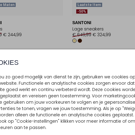
te Maten
Laatste Item
-50%
I
SANTONI
s
Lage sneakers
9
€ 244,99
€ 649,99
€ 324,99
OKIES
u zo goed mogelijk van dienst te zijn, gebruiken we cookies o
website. Functionele en analytische cookies zorgen ervoor dat
te goed werkt en continu verbeterd wordt. Deze cookies word
d geplaatst en vereisen geen toestemming. Voor marketingcook
e gebruiken om jouw voorkeuren te volgen en je gepersonalis
tenties te tonen, vragen we jouw toestemming. Als je op "Weig
, worden alleen de functionele en analytische cookies geplaatst.
ook op "Cookie-instellingen" klikken voor meer informatie of o
euren aan te passen.