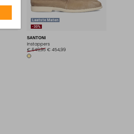
Laatste Maten
-30%
SANTONI
Instappers
€ 649,95
€ 454,99