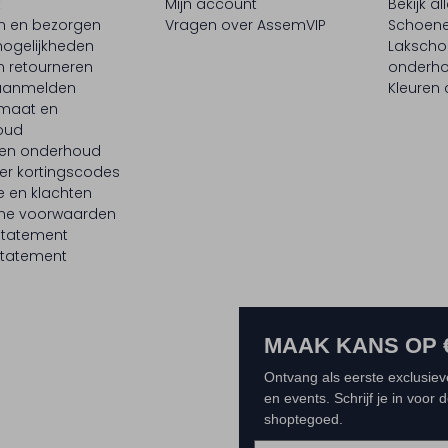
t
Mijn account
Bekijk al
en en bezorgen
Vragen over AssemVIP
Schoene
ogelijkheden
Laksch
n retourneren
onderh
 aanmelden
Kleuren
maat en
oud
 en onderhoud
er kortingscodes
e en klachten
ne voorwaarden
statement
tatement
MAAK KANS OP 
Ontvang als eerste exclusiev
en events. Schrijf je in voor
shoptegoed.