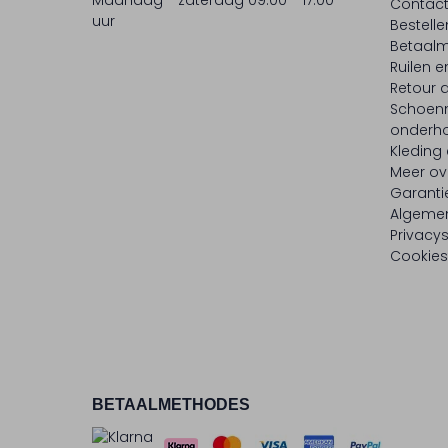
Contac
uur
Bestell
Betaalm
Ruilen e
Retour
Schoen
onderh
Kleding
Meer ov
Garanti
Algeme
Privacy
Cookies
BETAALMETHODES