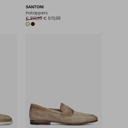
SANTONI
Instappers
€ 819,99
€ 573,99