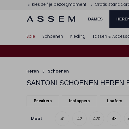
Kies zelf je bezorgmoment
Gratis standaar
DAMES
HERE
Sale
Schoenen
Kleding
Tassen & Accesso
Heren
Schoenen
SANTONI
SCHOENEN HEREN 
Sneakers
Instappers
Loafers
Maat
41
42
42½
43