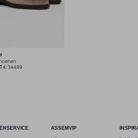
I
choenen
9
€ 344,99
ENSERVICE
ASSEMVIP
INSPIR