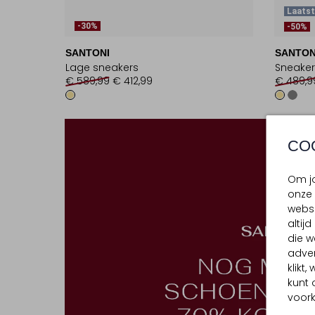
Laats
-30%
-50%
SANTONI
SANTON
Lage sneakers
Sneaker
€ 589,99
€ 412,99
€ 489,9
CO
Om jo
onze 
websi
altij
die w
adver
klikt
kunt 
voork