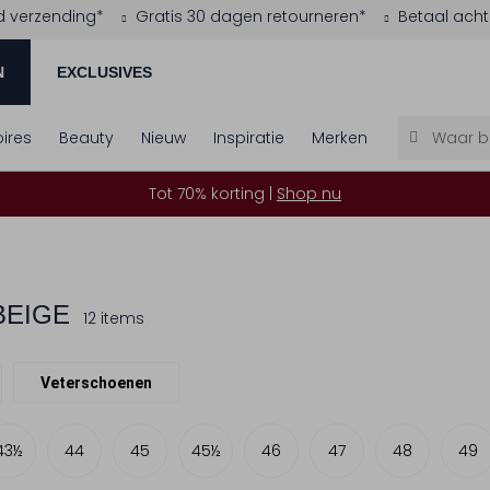
d verzending*
Gratis 30 dagen retourneren*
Betaal acht
N
EXCLUSIVES
ires
Beauty
Nieuw
Inspiratie
Merken
Tot 70% korting |
Shop nu
BEIGE
12 items
Veterschoenen
43½
44
45
45½
46
47
48
49