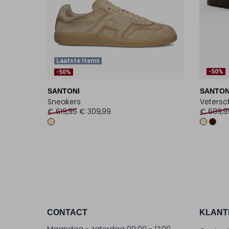
Laatste Items
-50%
-50%
SANTONI
SANTON
Sneakers
Veters
€ 619,95
€ 309,99
€ 689,9
CONTACT
KLANT
Maandag - zaterdag 09:00 - 17:00