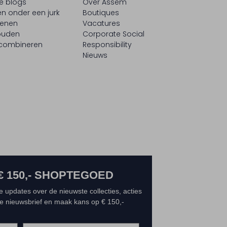
le blogs
Over Assem
n onder een jurk
Boutiques
oenen
Vacatures
ouden
Corporate Social
 combineren
Responsibility
Nieuws
€ 150,- SHOPTEGOED
e updates over de nieuwste collecties, acties
 de nieuwsbrief en maak kans op € 150,-