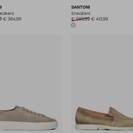
I
SANTONI
eakers
Sneakers
9
€ 384,99
€ 689,99
€ 413,99