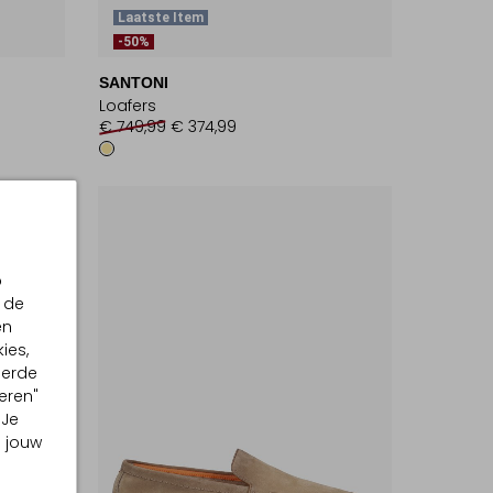
Laatste Item
-50%
SANTONI
Loafers
€ 749,99
€ 374,99
p
 de
en
ies,
eerde
eren"
 Je
m jouw