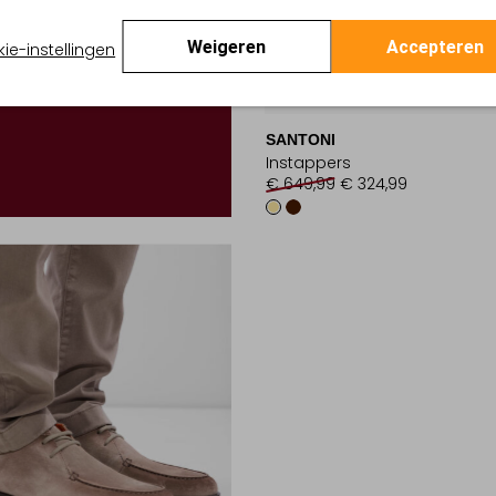
Weigeren
Accepteren
ie-instellingen
Laatste Item
-50%
SANTONI
Instappers
€ 649,99
€ 324,99