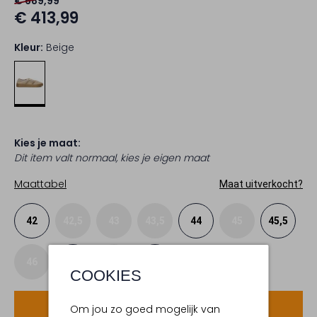
€ 689,99
€ 413,99
Kleur:
Beige
Kies je maat:
Dit item valt normaal, kies je eigen maat
Maattabel
Maat uitverkocht?
42
42,5
43
43,5
44
45
45,5
46
47
48
49
COOKIES
Voeg toe
Om jou zo goed mogelijk van