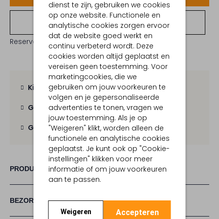
dienst te zijn, gebruiken we cookies
op onze website. Functionele en
Bekijk winkelvoorraad
analytische cookies zorgen ervoor
dat de website goed werkt en
Reserveer direct in een van onze 19 boutiques
continu verbeterd wordt. Deze
cookies worden altijd geplaatst en
vereisen geen toestemming. Voor
marketingcookies, die we
gebruiken om jouw voorkeuren te
Kies zelf je bezorgmoment
volgen en je gepersonaliseerde
advertenties te tonen, vragen we
Gratis verzending
vanaf € 100,-
jouw toestemming. Als je op
Gratis retour
binnen 30 dagen
"Weigeren" klikt, worden alleen de
functionele en analytische cookies
geplaatst. Je kunt ook op "Cookie-
instellingen" klikken voor meer
informatie of om jouw voorkeuren
PRODUCT INFORMATIE
aan te passen.
BEZORGEN & RETOURNEREN
Accepteren
Weigeren