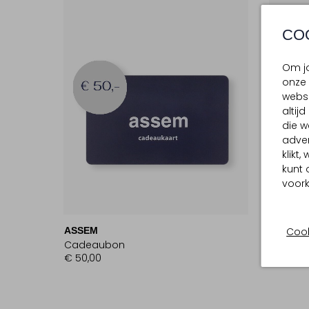
CO
Om jo
onze 
websi
altij
die w
adver
klikt
kunt 
voork
Cook
ASSEM
ASSEM
Cadeaubon
Cadea
€ 50,00
€ 150,0