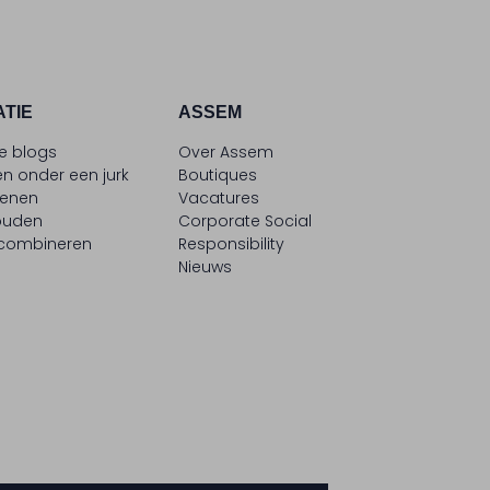
ATIE
ASSEM
le blogs
Over Assem
n onder een jurk
Boutiques
oenen
Vacatures
ouden
Corporate Social
 combineren
Responsibility
Nieuws