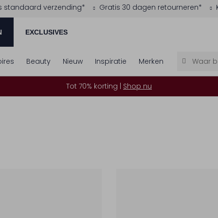
s standaard verzending*
Gratis 30 dagen retourneren*
N
EXCLUSIVES
ires
Beauty
Nieuw
Inspiratie
Merken
Tot 70% korting |
Shop nu