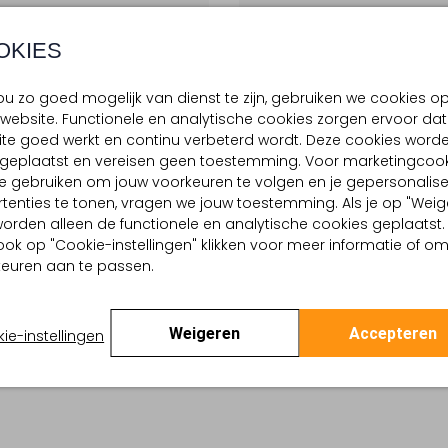
OKIES
u zo goed mogelijk van dienst te zijn, gebruiken we cookies o
website. Functionele en analytische cookies zorgen ervoor dat
te goed werkt en continu verbeterd wordt. Deze cookies word
d geplaatst en vereisen geen toestemming. Voor marketingcook
e gebruiken om jouw voorkeuren te volgen en je gepersonalis
tenties te tonen, vragen we jouw toestemming. Als je op "Weig
, worden alleen de functionele en analytische cookies geplaatst.
ook op "Cookie-instellingen" klikken voor meer informatie of o
euren aan te passen.
Weigeren
Accepteren
ie-instellingen
ASSEM
ubon
Cadeaubon
0
€ 200,00