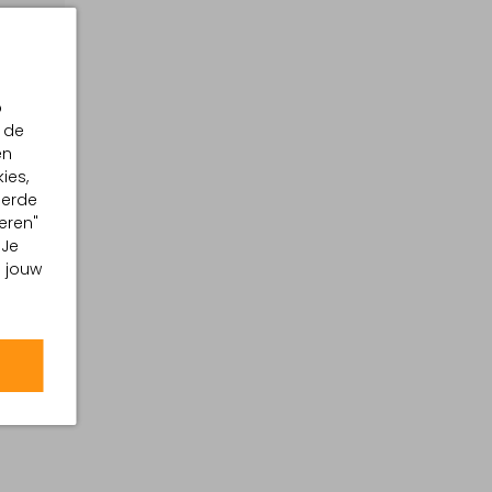
p
 de
en
ies,
eerde
eren"
 Je
m jouw