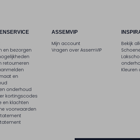
ENSERVICE
ASSEMVIP
INSPIR
t
Mijn account
Bekijk al
en en bezorgen
Vragen over AssemVIP
Schoene
ogelijkheden
Laksch
n retourneren
onderh
 aanmelden
Kleuren
maat en
oud
 en onderhoud
er kortingscodes
e en klachten
ne voorwaarden
statement
tatement