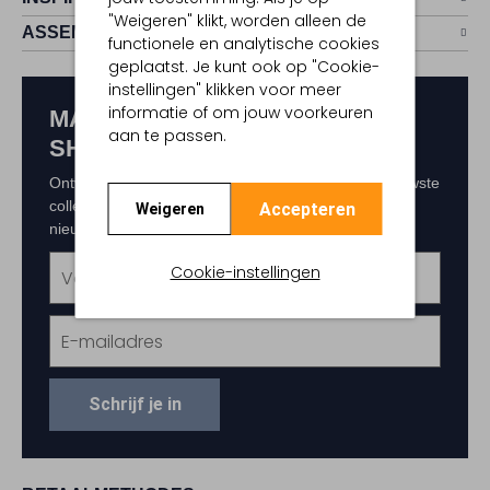
"Weigeren" klikt, worden alleen de
ASSEM
functionele en analytische cookies
geplaatst. Je kunt ook op "Cookie-
instellingen" klikken voor meer
informatie of om jouw voorkeuren
MAAK KANS OP € 150,-
aan te passen.
SHOPTEGOED
Ontvang als eerste exclusieve updates over de nieuwste
collecties, acties en events. Schrijf je in voor de
Accepteren
Weigeren
nieuwsbrief en maak kans op € 150,- shoptegoed.
Cookie-instellingen
Schrijf je in