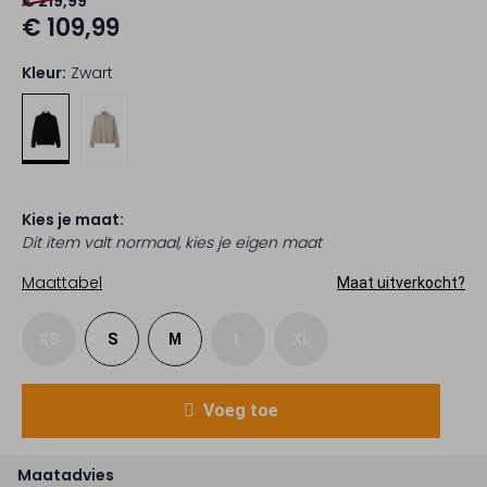
€ 219,99
€ 109,99
Kleur:
Zwart
Kies je maat:
Dit item valt normaal, kies je eigen maat
Maattabel
Maat uitverkocht?
XS
S
M
L
XL
Voeg toe
Maatadvies