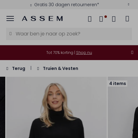
Gratis 30 dagen retourneren*
Menu
Tot 70% korting |
Shop nu
Terug
Truien & Vesten
4 items