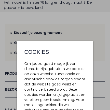
Het model is 1 meter 76 lang en draagt maat S.
De
pasvorm is
losvallend
.
Kies zelf je bezorgmoment
Gratis verzending
vanaf € 100,-
COOKIES
Gratis retour
binnen 30 dagen
Om jou zo goed mogelijk van
dienst te zijn, gebruiken we cookies
PRODUCT INFORMATIE
op onze website. Functionele en
analytische cookies zorgen ervoor
dat de website goed werkt en
continu verbeterd wordt. Deze
BEZORGEN & RETOURNEREN
cookies worden altijd geplaatst en
vereisen geen toestemming. Voor
marketingcookies, die we