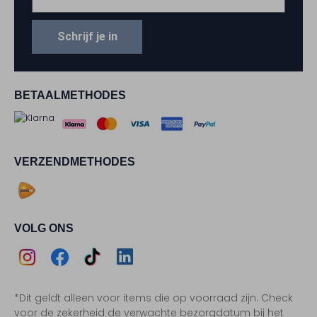
Schrijf je in
BETAALMETHODES
VERZENDMETHODES
VOLG ONS
Assem
Assem
Assem
Assem
*Dit geldt alleen voor items die op voorraad zijn. Check
Instagram
Facebook
TikTok
LinkedIn
voor de zekerheid de verwachte bezorgdatum bij het