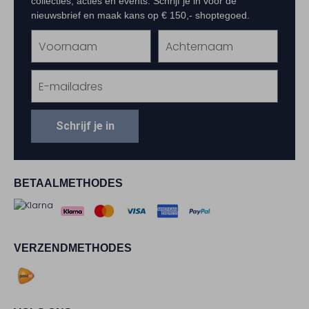
collecties, acties en events. Schrijf je in voor de
nieuwsbrief en maak kans op € 150,- shoptegoed.
Schrijf je in
BETAALMETHODES
VERZENDMETHODES