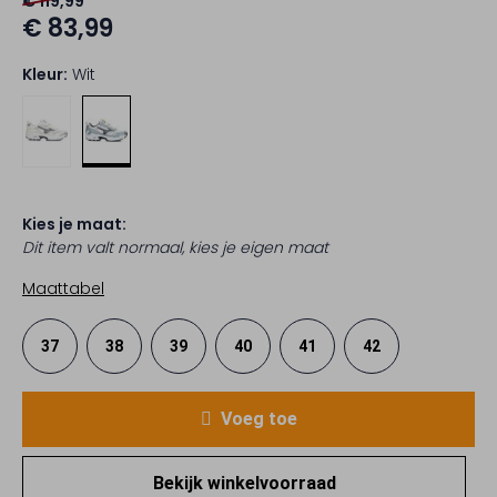
€ 119,99
€ 83,99
Kleur:
Wit
Kies je maat:
Dit item valt normaal, kies je eigen maat
Maattabel
37
38
39
40
41
42
Voeg toe
Bekijk winkelvoorraad