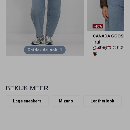
-40%
CANADA GOOSE
Trui
€ 850,00
€ 509,9
Ontdek de look
BEKIJK MEER
Lage sneakers
Mizuno
Leatherlook