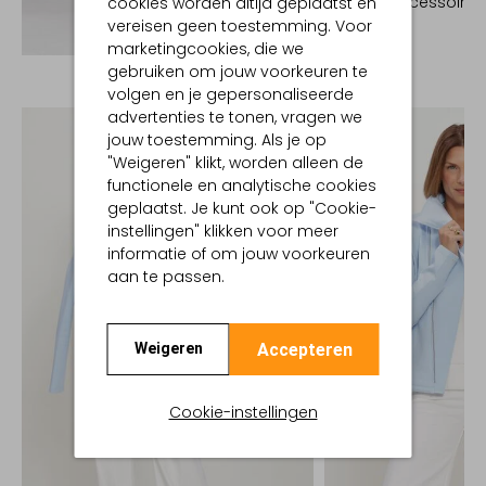
Sportaccessoire
cookies worden altijd geplaatst en
€ 119,99
vereisen geen toestemming. Voor
Ontdek de look
marketingcookies, die we
gebruiken om jouw voorkeuren te
volgen en je gepersonaliseerde
advertenties te tonen, vragen we
jouw toestemming. Als je op
"Weigeren" klikt, worden alleen de
functionele en analytische cookies
geplaatst. Je kunt ook op "Cookie-
instellingen" klikken voor meer
informatie of om jouw voorkeuren
aan te passen.
Accepteren
Weigeren
Cookie-instellingen