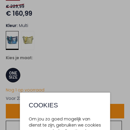
€ 229,99
€ 160,99
Kleur:
Multi
Kies je maat:
ONE
SIZE
Nog 1 op voorraad
Voor 23:59 uur besteld,
morgen in huis
COOKIES
Voeg toe
Om jou zo goed mogelijk van
dienst te zijn, gebruiken we cookies
Bekijk winkelvoorraad