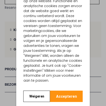
op onze website. Functionele en
analytische cookies zorgen ervoor
Reserveer direct in een van onze 19 boutiques
dat de website goed werkt en
continu verbeterd wordt. Deze
cookies worden altijd geplaatst en
vereisen geen toestemming. Voor
Kies zelf je bezorgmoment
marketingcookies, die we
gebruiken om jouw voorkeuren te
Gratis verzending
vanaf € 100,-
volgen en je gepersonaliseerde
advertenties te tonen, vragen we
Gratis retour
binnen 30 dagen
jouw toestemming. Als je op
"Weigeren" klikt, worden alleen de
functionele en analytische cookies
geplaatst. Je kunt ook op "Cookie-
PRODUCT INFORMATIE
instellingen" klikken voor meer
informatie of om jouw voorkeuren
aan te passen.
BEZORGEN & RETOURNEREN
Accepteren
Weigeren