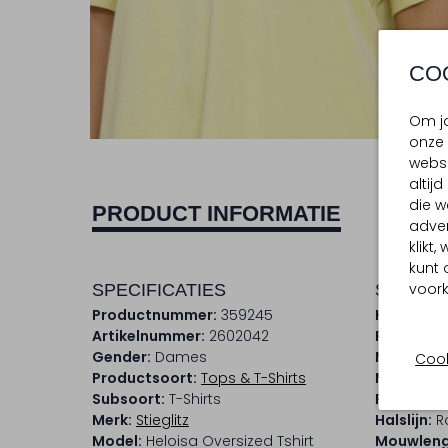
CO
Om jo
onze 
websi
altij
die w
PRODUCT INFORMATIE
adver
klikt
kunt 
voork
SPECIFICATIES
SAMENS
Productnummer:
359245
Kleur:
Gee
Artikelnummer:
2602042
Patroon:
Gender:
Dames
Materiaal
Cook
Productsoort:
Tops & T-Shirts
Materiaa
Subsoort:
T-Shirts
Pasvorm:
Merk:
Stieglitz
Halslijn:
R
Model:
Heloisa Oversized Tshirt
Mouwleng