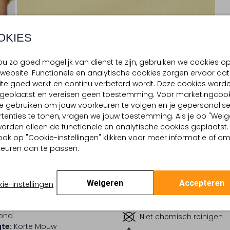
OKIES
u zo goed mogelijk van dienst te zijn, gebruiken we cookies o
website. Functionele en analytische cookies zorgen ervoor dat
te goed werkt en continu verbeterd wordt. Deze cookies word
d geplaatst en vereisen geen toestemming. Voor marketingcook
e gebruiken om jouw voorkeuren te volgen en je gepersonalis
BEZORGEN & RETOURNEREN
tenties te tonen, vragen we jouw toestemming. Als je op "Weig
, worden alleen de functionele en analytische cookies geplaatst.
ook op "Cookie-instellingen" klikken voor meer informatie of o
euren aan te passen.
TELLING & PASVORM
WASVOORSCHRIFTEN
l
Normaal wassen op 30 
Grafisch
Strijken op maximaal 110
Weigeren
Accepteren
:
Velvet
ie-instellingen
lpercentages:
100 % Katoen
Kan niet in de droogtr
Oversized
ond
Niet chemisch reinigen
te:
Korte Mouw