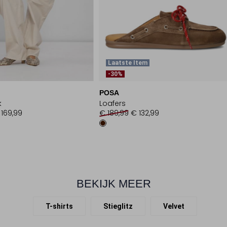
Laatste Item
-30%
POSA
k
Loafers
 169,99
€ 189,99
€ 132,99
BEKIJK MEER
T-shirts
Stieglitz
Velvet