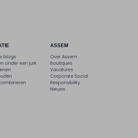
ATIE
ASSEM
le blogs
Over Assem
n onder een jurk
Boutiques
oenen
Vacatures
ouden
Corporate Social
 combineren
Responsibility
Nieuws