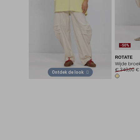
-50%
ROTATE
Wijde broe
€ 340,00
€
Ontdek de look