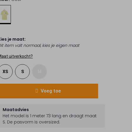
Kies je maat:
Dit item valt normaal, kies je eigen maat
Maat uitverkocht?
XS
S
M
Voeg toe
Maatadvies
Het model is 1 meter 73 lang en draagt maat
S.
De pasvorm is
oversized
.