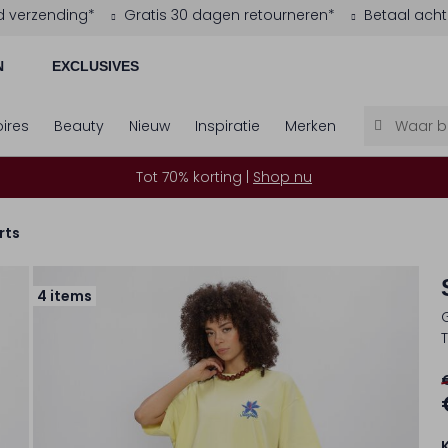
d verzending*
Gratis 30 dagen retourneren*
Betaal acht
N
EXCLUSIVES
ires
Beauty
Nieuw
Inspiratie
Merken
Tot 70% korting |
Shop nu
rts
4 items
T