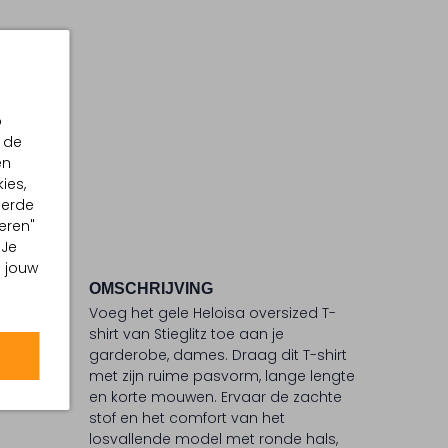
p
 de
en
ies,
eerde
eren"
 Je
m jouw
OMSCHRIJVING
Voeg het gele Heloisa oversized T-
°C
shirt van Stieglitz toe aan je
garderobe, dames. Draag dit T-shirt
 °C
met zijn ruime pasvorm, lange lengte
ommel
en korte mouwen. Ervaar de zachte
stof en het comfort van het
losvallende model met ronde hals,