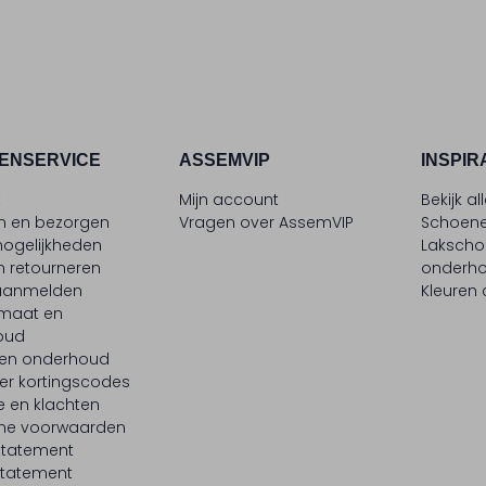
ENSERVICE
ASSEMVIP
INSPIR
t
Mijn account
Bekijk al
en en bezorgen
Vragen over AssemVIP
Schoene
ogelijkheden
Laksch
n retourneren
onderh
 aanmelden
Kleuren
maat en
oud
 en onderhoud
er kortingscodes
e en klachten
ne voorwaarden
statement
tatement