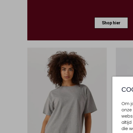
Shop hier
CO
Om jo
onze 
websi
altij
die w