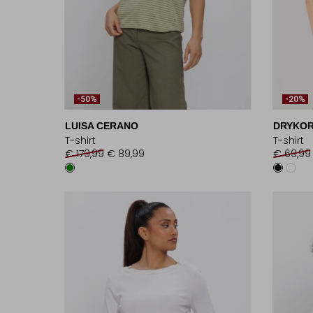
-50%
-20%
LUISA CERANO
DRYKO
T-shirt
T-shirt
€ 179,99
€ 89,99
€ 69,99