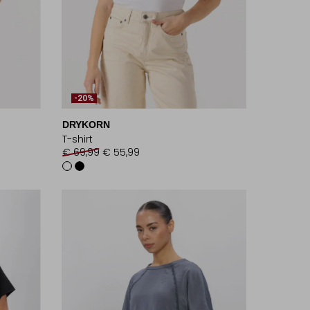
-20%
DRYKORN
T-shirt
€ 69,99
€ 55,99