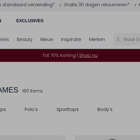
s standaard verzending*
Gratis 30 dagen retourneren*
N
EXCLUSIVES
ires
Beauty
Nieuw
Inspiratie
Merken
Tot 70% korting |
Shop nu
DAMES
180 items
ops
Polo's
Sporttops
Body's