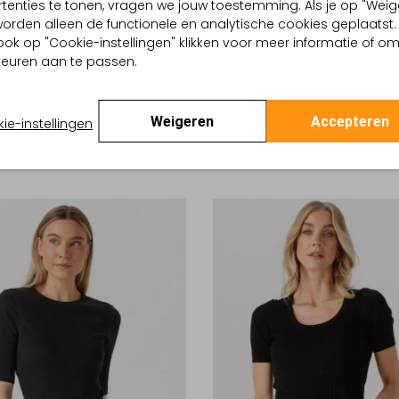
tenties te tonen, vragen we jouw toestemming. Als je op "Weig
, worden alleen de functionele en analytische cookies geplaatst.
ook op "Cookie-instellingen" klikken voor meer informatie of o
euren aan te passen.
-30%
 HAPPY
DEBLON SPORTS
Weigeren
Accepteren
T-shirt
ie-instellingen
0
€ 208,99
€ 89,99
€ 62,99