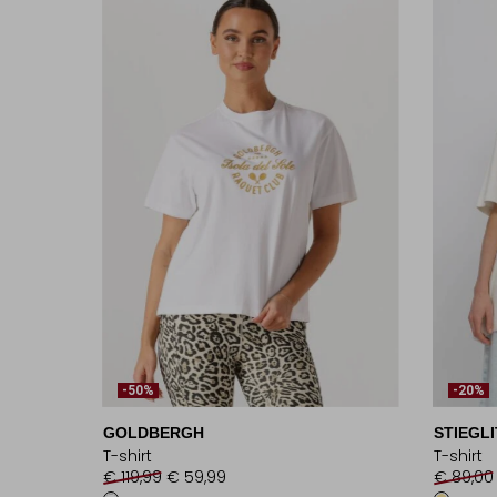
-50%
-20%
GOLDBERGH
STIEGLI
T-shirt
T-shirt
€ 119,99
€ 59,99
€ 89,00