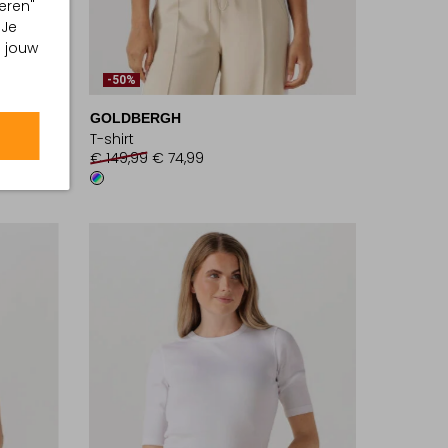
eren"
 Je
m jouw
-50%
GOLDBERGH
T-shirt
€ 149,99
€ 74,99