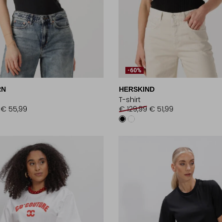
-60%
RN
HERSKIND
T-shirt
€ 55,99
€ 129,99
€ 51,99