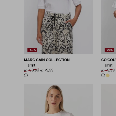
-50%
-20%
MARC CAIN COLLECTION
CO'COU
T-shirt
T-shirt
€ 159,99
€ 79,99
€ 79,99