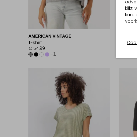
adver
klikt
kunt 
voork
-30%
AMERICAN VINTAGE
SEA ME
T-shirt
T-shirt
Cook
€ 54,99
€ 299,0
+1