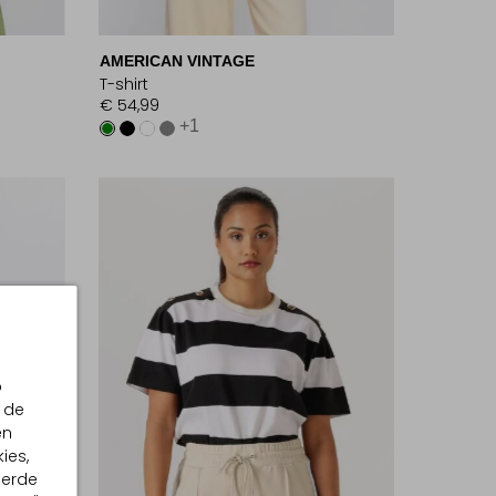
AMERICAN VINTAGE
T-shirt
€ 54,99
+1
p
 de
en
ies,
eerde