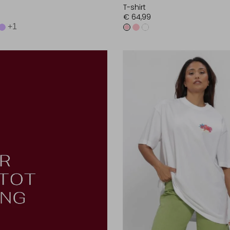
T-shirt
€ 64,99
+1