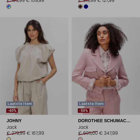
€ 199,99
€ 159,99
€ 319,99
€ 127,99
Laatste Item
Laatste Item
-40%
-50%
JOHNY
DOROTHEE SCHUMACHER
Jack
Jack
€ 279,99
€ 167,99
€ 695,00
€ 347,99