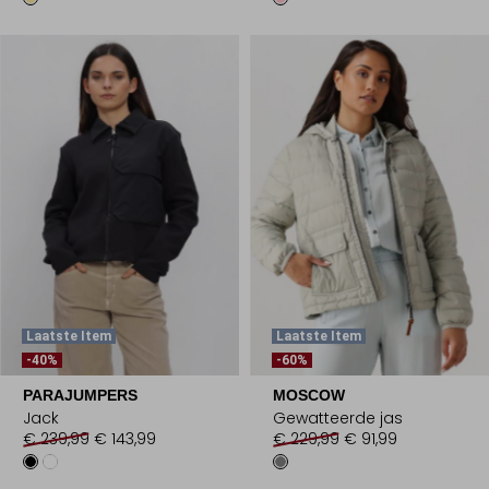
Laatste Item
Laatste Item
-40%
-60%
PARAJUMPERS
MOSCOW
Jack
Gewatteerde jas
€ 239,99
€ 143,99
€ 229,99
€ 91,99