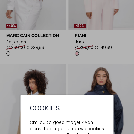
-40%
-50%
MARC CAIN COLLECTION
RIANI
Spijkerjas
Jack
€ 399,00
€ 238,99
€ 300,00
€ 149,99
COOKIES
Om jou zo goed mogelijk van
dienst te zijn, gebruiken we cookies