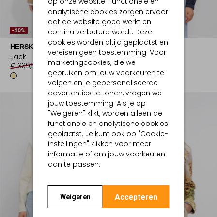
op onze website. Functionele en
analytische cookies zorgen ervoor
Laatste Items
dat de website goed werkt en
-40%
continu verbeterd wordt. Deze
-50%
cookies worden altijd geplaatst en
HERSKIND
PARAJUMPERS
vereisen geen toestemming. Voor
Jack
Jack
marketingcookies, die we
€ 339,99
€ 203,99
€ 599,00
€ 299,99
gebruiken om jouw voorkeuren te
volgen en je gepersonaliseerde
advertenties te tonen, vragen we
jouw toestemming. Als je op
"Weigeren" klikt, worden alleen de
functionele en analytische cookies
geplaatst. Je kunt ook op "Cookie-
instellingen" klikken voor meer
informatie of om jouw voorkeuren
aan te passen.
Accepteren
Weigeren