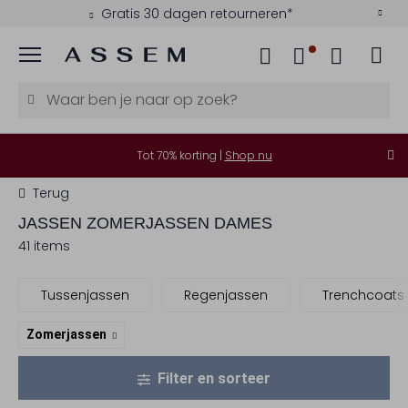
Betaal achteraf met Klarna
Menu
Tot 70% korting |
Shop nu
Terug
JASSEN ZOMERJASSEN DAMES
41 items
Tussenjassen
Regenjassen
Trenchcoats
Zomerjassen
Filter en sorteer