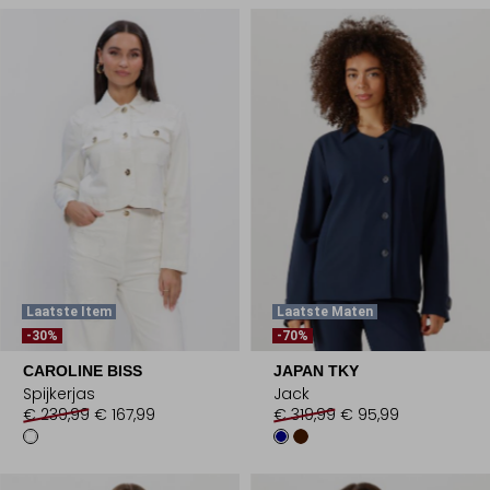
Laatste Item
Laatste Maten
-30%
-70%
CAROLINE BISS
JAPAN TKY
Spijkerjas
Jack
€ 239,99
€ 167,99
€ 319,99
€ 95,99