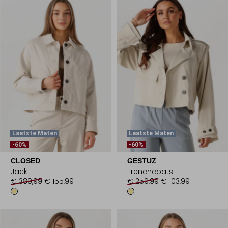
Laatste Maten
Laatste Maten
-60%
-60%
CLOSED
GESTUZ
Jack
Trenchcoats
€ 389,99
€ 155,99
€ 259,99
€ 103,99