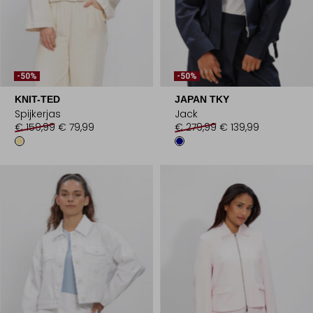
-50%
-50%
KNIT-TED
JAPAN TKY
Spijkerjas
Jack
€ 159,99
€ 79,99
€ 279,99
€ 139,99