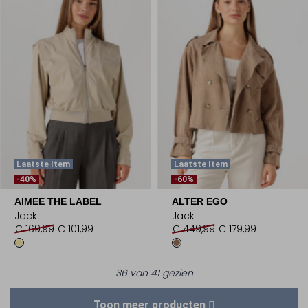
Laatste Item
Laatste Item
-40%
-60%
AIMEE THE LABEL
ALTER EGO
Jack
Jack
€ 169,99
€ 101,99
€ 449,99
€ 179,99
36 van 41 gezien
Toon meer producten