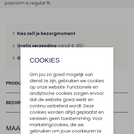
pasvorm is
regular fit
.
Kies zelf je bezorgmoment
Gratis verzending
vanaf € 100,-
Gratis retour
binnen 30 dagen
COOKIES
Om jou zo goed mogelijk van
dienst te zijn, gebruiken we cookies
PRODUCT INFORMATIE
op onze website. Functionele en
analytische cookies zorgen ervoor
dat de website goed werkt en
BEZORGEN & RETOURNEREN
continu verbeterd wordt. Deze
cookies worden altijd geplaatst en
vereisen geen toestemming. Voor
marketingcookies, die we
MAAK JE LOOK COMPLEET
gebruiken om jouw voorkeuren te