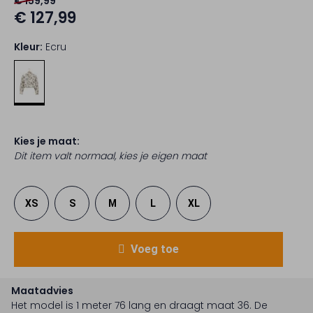
€ 159,99
€ 127,99
Kleur:
Ecru
Kies je maat:
Dit item valt normaal, kies je eigen maat
XS
S
M
L
XL
Voeg toe
Maatadvies
Het model is 1 meter 76 lang en draagt maat 36.
De