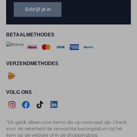
Schrijf je in
BETAALMETHODES
VERZENDMETHODES
VOLG ONS
Assem
Assem
Assem
Assem
*Dit geldt alleen voor items die op voorraad zijn. Check
Instagram
Facebook
TikTok
LinkedIn
voor de zekerheid de verwachte bezorgdatum bij het
item op de website of in de shoppingbag.