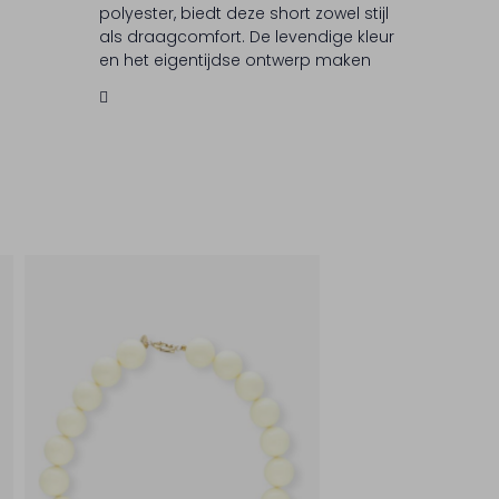
polyester, biedt deze short zowel stijl
als draagcomfort. De levendige kleur
en het eigentijdse ontwerp maken
het een must-have voor zonnige
dagen. STIEGLITZ staat bekend om
zijn unieke en creatieve ontwerpen
die elke outfit een eigenzinnige twist
geven. Voeg een vleugje kleur toe
aan je garderobe met deze
opvallende short.