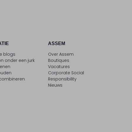
ATIE
ASSEM
le blogs
Over Assem
n onder een jurk
Boutiques
oenen
Vacatures
ouden
Corporate Social
 combineren
Responsibility
Nieuws