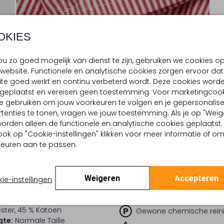
OKIES
u zo goed mogelijk van dienst te zijn, gebruiken we cookies o
website. Functionele en analytische cookies zorgen ervoor dat
te goed werkt en continu verbeterd wordt. Deze cookies word
d geplaatst en vereisen geen toestemming. Voor marketingcook
e gebruiken om jouw voorkeuren te volgen en je gepersonalis
BEZORGEN & RETOURNEREN
tenties te tonen, vragen we jouw toestemming. Als je op "Weig
, worden alleen de functionele en analytische cookies geplaatst.
ook op "Cookie-instellingen" klikken voor meer informatie of o
euren aan te passen.
TELLING & PASVORM
WASVOORSCHRIFTEN
d
Normaal wassen op 30 
Streep
Strijken op maximaal 150
Weigeren
Accepteren
o-Ord Sets
ie-instellingen
:
Katoen
Kan niet in de droogtr
lpercentages:
ster, 45 % Katoen
Gewone chemische rein
gte:
Normale Taille