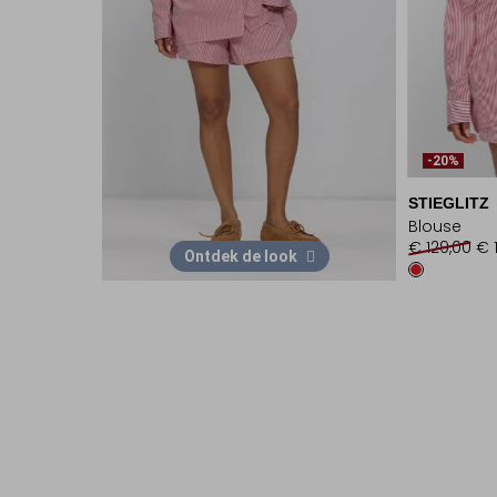
-20%
STIEGLITZ
Blouse
€ 129,00
€ 
Ontdek de look