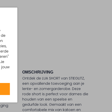
p
 de
en
ies,
eerde
eren"
 Je
m jouw
OMSCHRIJVING
Ontdek de LUA SHORT van STIEGLITZ,
°C
een opvallende toevoeging aan je
lente- en zomergarderobe. Deze
 °C
rode short is perfect voor dames die
ommel
houden van een speelse en
gedurfde look. Gemaakt van een
iging
comfortabele mix van katoen en