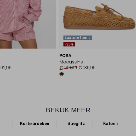
Laatste Items
-30%
POSA
Mocassins
102,99
€ 199,99
€ 139,99
BEKIJK MEER
Korte broeken
Stieglitz
Katoen