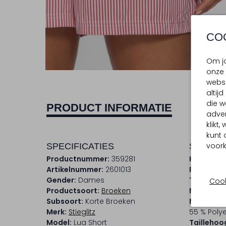
CO
Om jo
onze 
websi
altij
die w
PRODUCT INFORMATIE
adver
klikt
kunt 
voork
SPECIFICATIES
SAMENS
Productnummer:
359281
Kleur:
Roo
Artikelnummer:
2601013
Patroon:
Gender:
Dames
Trends:
C
Cook
Productsoort:
Broeken
Materiaal
Subsoort:
Korte Broeken
Materiaa
Merk:
Stieglitz
55 % Polye
Model:
Lua Short
Taillehoo