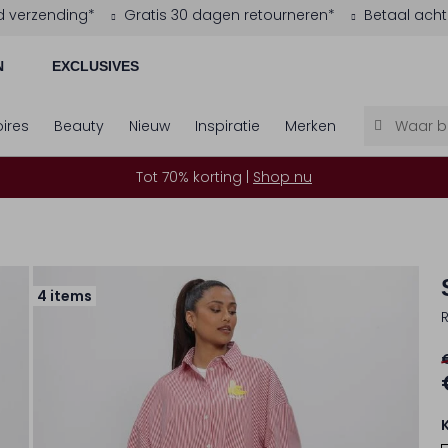
d verzending*
Gratis 30 dagen retourneren*
Betaal acht
N
EXCLUSIVES
ires
Beauty
Nieuw
Inspiratie
Merken
Tot 70% korting |
Shop nu
4 items