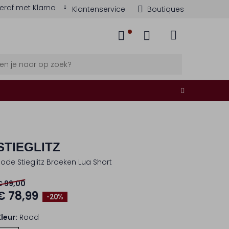
eraf met Klarna
Klantenservice
Boutiques
STIEGLITZ
Rode Stieglitz Broeken Lua Short
€ 99,00
€ 78,99
-20%
Kleur:
Rood