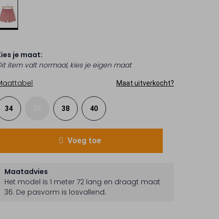
Kies je maat:
Dit item valt normaal, kies je eigen maat
Maattabel
Maat uitverkocht?
34
36
38
40
Voeg toe
Maatadvies
Het model is 1 meter 72 lang en draagt maat
36.
De pasvorm is
losvallend
.