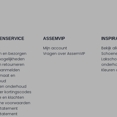
ENSERVICE
ASSEMVIP
INSPIR
t
Mijn account
Bekijk al
en en bezorgen
Vragen over AssemVIP
Schoene
ogelijkheden
Laksch
n retourneren
onderh
 aanmelden
Kleuren
maat en
oud
 en onderhoud
er kortingscodes
e en klachten
ne voorwaarden
statement
tatement