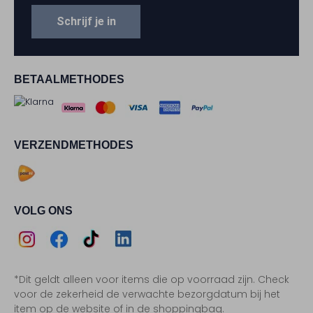
Schrijf je in
BETAALMETHODES
VERZENDMETHODES
VOLG ONS
Assem
Assem
Assem
Assem
*Dit geldt alleen voor items die op voorraad zijn. Check
Instagram
Facebook
TikTok
LinkedIn
voor de zekerheid de verwachte bezorgdatum bij het
item op de website of in de shoppingbag.