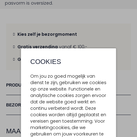
pasvorm is
oversized
.
Kies zelf je bezorgmoment
Gratis verzending
vanaf € 100,-
Gratis retour
binnen 30 dagen
COOKIES
Om jou zo goed mogelijk van
dienst te zijn, gebruiken we cookies
PRODUCT INFORMATIE
op onze website. Functionele en
analytische cookies zorgen ervoor
dat de website goed werkt en
BEZORGEN & RETOURNEREN
continu verbeterd wordt. Deze
cookies worden altijd geplaatst en
vereisen geen toestemming. Voor
marketingcookies, die we
MAAK JE LOOK COMPLEET
gebruiken om jouw voorkeuren te