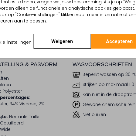
tenties te tonen, vragen we jouw toestemming. Als je op "Weig
, worden alleen de functionele en analytische cookies geplaatst.
dek de look
Ontdek de look
ook op "Cookie-instellingen" klikken voor meer informatie of o
euren aan te passen.
BEZORGEN & RETOURNEREN
Weigeren
Accepteren
ie-instellingen
TELLING & PASVORM
WASVOORSCHRIFTEN
n
Beperkt wassen op 30 °
Effen
Strijken op maximaal 110
akken
:
Polyester
Kan niet in de droogtr
lpercentages:
ter; 34% Viscose; 2%
Gewone chemische rein
Niet bleken
gte:
Normale Taille
Getailleerd
Wide
ang