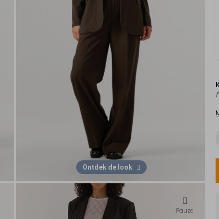
D
Ontdek de look
Pauze