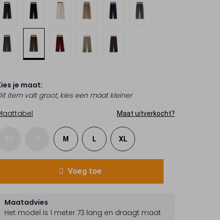
Kies je maat:
it item valt groot, kies een maat kleiner
Maattabel
Maat uitverkocht?
XS
S
M
L
XL
Voeg toe
Maatadvies
Het model is 1 meter 73 lang en draagt maat