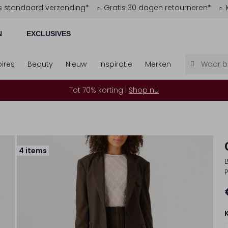
s standaard verzending*
Gratis 30 dagen retourneren*
N
EXCLUSIVES
ires
Beauty
Nieuw
Inspiratie
Merken
Tot 70% korting |
Shop nu
4 items