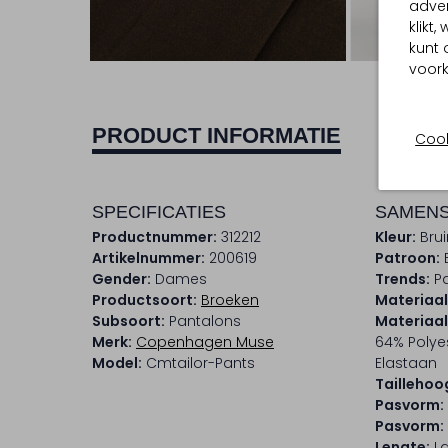
adver
klikt
Ont
kunt 
voork
PRODUCT INFORMATIE
Cook
SPECIFICATIES
SAMENS
Productnummer:
312212
Kleur:
Brui
Artikelnummer:
200619
Patroon:
Gender:
Dames
Trends:
P
Productsoort:
Broeken
Materiaal
Subsoort:
Pantalons
Materiaa
Merk:
Copenhagen Muse
64% Polyes
Model:
Cmtailor-Pants
Elastaan
Taillehoo
Pasvorm:
Pasvorm:
Lengte:
L