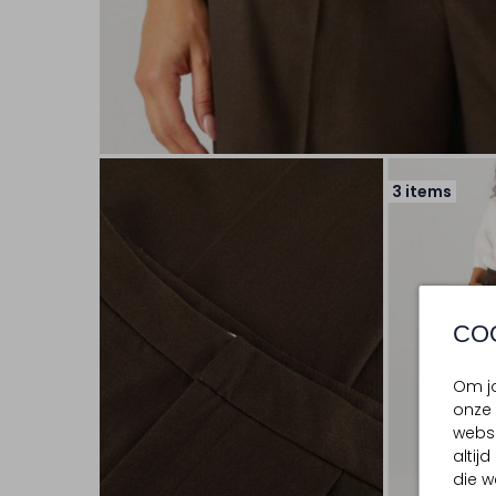
3 items
CO
Om jo
onze 
websi
altij
die w