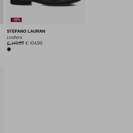
-30%
STEFANO LAURAN
Loafers
€ 149,99
€ 104,99