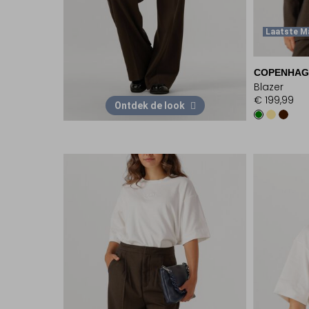
Laatste M
COPENHAG
Blazer
€ 199,99
Ontdek de look