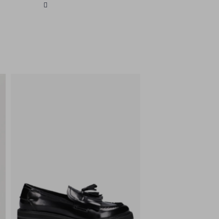
blouse voor een moeiteloze look.
COPENHAGEN MUSE staat bekend om
zijn moderne en verfijnde ontwerpen,
die altijd een stap vooruit zijn in de
modewereld.