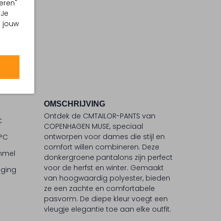
eren"
 Je
m jouw
OMSCHRIJVING
Ontdek de CMTAILOR-PANTS van
C
COPENHAGEN MUSE, speciaal
ontworpen voor dames die stijl en
 °C
comfort willen combineren. Deze
ommel
donkergroene pantalons zijn perfect
voor de herfst en winter. Gemaakt
iging
van hoogwaardig polyester, bieden
ze een zachte en comfortabele
pasvorm. De diepe kleur voegt een
vleugje elegantie toe aan elke outfit.
Combineer met je favoriete trui of