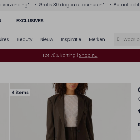
d verzending*
Gratis 30 dagen retourneren*
Betaal acht
N
EXCLUSIVES
ires
Beauty
Nieuw
Inspiratie
Merken
Tot 70% korting |
Shop nu
4 items