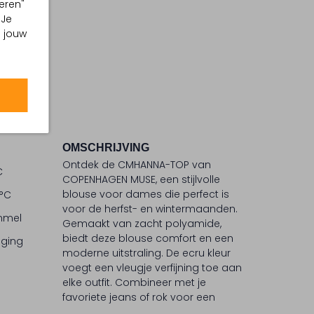
eren"
 Je
m jouw
OMSCHRIJVING
Ontdek de CMHANNA-TOP van
C
COPENHAGEN MUSE, een stijlvolle
blouse voor dames die perfect is
 °C
voor de herfst- en wintermaanden.
ommel
Gemaakt van zacht polyamide,
biedt deze blouse comfort en een
iging
moderne uitstraling. De ecru kleur
voegt een vleugje verfijning toe aan
elke outfit. Combineer met je
favoriete jeans of rok voor een
moeiteloze look. COPENHAGEN MUSE