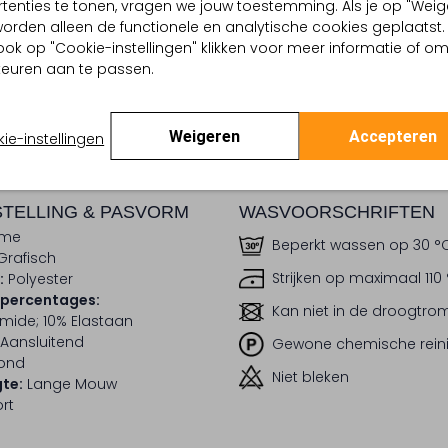
tenties te tonen, vragen we jouw toestemming. Als je op "Weig
, worden alleen de functionele en analytische cookies geplaatst.
dek de look
Ontdek de look
ook op "Cookie-instellingen" klikken voor meer informatie of o
euren aan te passen.
BEZORGEN & RETOURNEREN
Weigeren
Accepteren
ie-instellingen
TELLING & PASVORM
WASVOORSCHRIFTEN
eme
Beperkt wassen op 30 °
Grafisch
Strijken op maximaal 110
:
Polyester
lpercentages:
Kan niet in de droogtr
mide; 10% Elastaan
Aansluitend
Gewone chemische rein
ond
Niet bleken
te:
Lange Mouw
rt