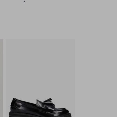
staat bekend om zijn eigentijdse
ontwerpen en aandacht voor detail,
waardoor je altijd verzekerd bent van
een modieuze keuze.