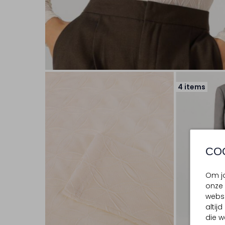
4 items
CO
Om jo
onze 
websi
altij
die w