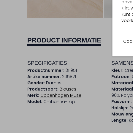
adver
klikt
Ont
kunt 
voork
PRODUCT INFORMATIE
Cook
SPECIFICATIES
SAMENS
Productnummer:
311951
Kleur:
Cr
Artikelnummer:
205821
Patroon:
Gender:
Dames
Materiaal
Productsoort:
Blouses
Materiaa
Merk:
Copenhagen Muse
90% Polya
Model:
Cmhanna-Top
Pasvorm:
Halslijn:
R
Mouwleng
Lengte:
Ko