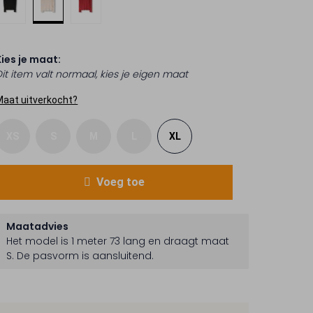
Kies je maat:
Dit item valt normaal, kies je eigen maat
Maat uitverkocht?
XS
S
M
L
XL
Voeg toe
Maatadvies
Het model is 1 meter 73 lang en draagt maat
S.
De pasvorm is
aansluitend
.