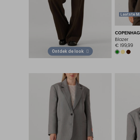
Laatste M
COPENHAG
Blazer
€ 199,99
Ontdek de look