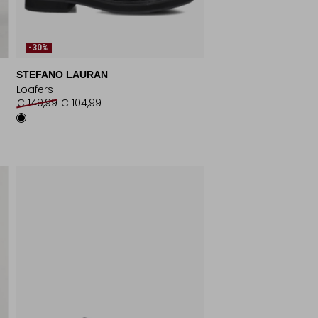
-30%
STEFANO LAURAN
Loafers
€ 149,99
€ 104,99