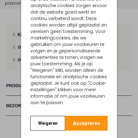
pasvorm is
regular fit
.
analytische cookies zorgen ervoor
dat de website goed werkt en
continu verbeterd wordt. Deze
cookies worden altijd geplaatst en
vereisen geen toestemming. Voor
Kies zelf je bezorgmoment
marketingcookies, die we
gebruiken om jouw voorkeuren te
Gratis verzending
vanaf € 100,-
volgen en je gepersonaliseerde
advertenties te tonen, vragen we
Gratis retour
binnen 30 dagen
jouw toestemming. Als je op
"Weigeren" klikt, worden alleen de
functionele en analytische cookies
geplaatst. Je kunt ook op "Cookie-
PRODUCT INFORMATIE
instellingen" klikken voor meer
informatie of om jouw voorkeuren
aan te passen.
BEZORGEN & RETOURNEREN
Accepteren
Weigeren