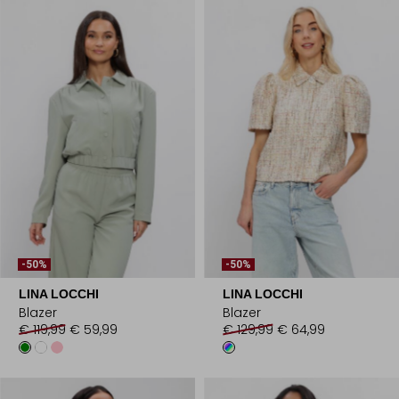
-50%
-50%
LINA LOCCHI
LINA LOCCHI
Blazer
Blazer
€ 119,99
€ 59,99
€ 129,99
€ 64,99