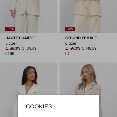
-50%
-20%
HAUTE L'AMITIÉ
SECOND FEMALE
Blazer
Blazer
€ 219,99
€ 109,99
€ 185,99
€ 148,99
COOKIES