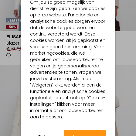
Om jou zo goed mogelijk van
dienst te zijn, gebruiken we cookies
op onze website. Functionele en
analytische cookies zorgen ervoor
Laatste Items
dat de website goed werkt en
-30%
-50%
continu verbeterd wordt. Deze
ELISABETTA FRANCHI
DEA KUDIBAL
cookies worden altijd geplaatst en
Blazer
Blazer
vereisen geen toestemming. Voor
€ 608,99
€ 303,99
€ 349,99
€ 244,99
marketingcookies, die we
gebruiken om jouw voorkeuren te
volgen en je gepersonaliseerde
advertenties te tonen, vragen we
jouw toestemming. Als je op
"Weigeren" klikt, worden alleen de
functionele en analytische cookies
geplaatst. Je kunt ook op "Cookie-
instellingen" klikken voor meer
informatie of om jouw voorkeuren
aan te passen.