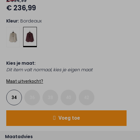
€ 394,99
€ 236,99
Kleur:
Bordeaux
Kies je maat:
Dit item valt normaal, kies je eigen maat
Maat uitverkocht?
34
36
38
40
42
Voeg toe
Maatadvies