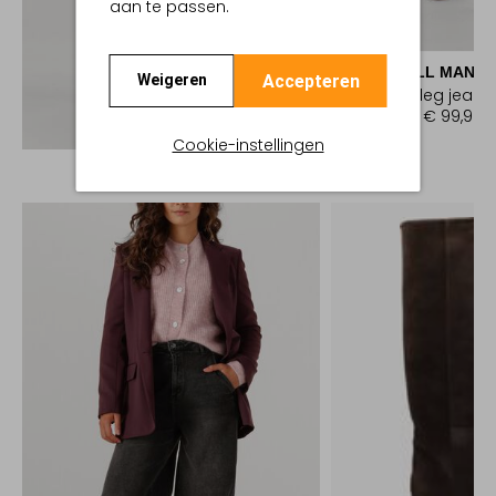
aan te passen.
-50%
7 FOR ALL MANKI
Accepteren
Weigeren
Straight leg jeans
€ 199,99
€ 99,99
Ontdek de look
Cookie-instellingen