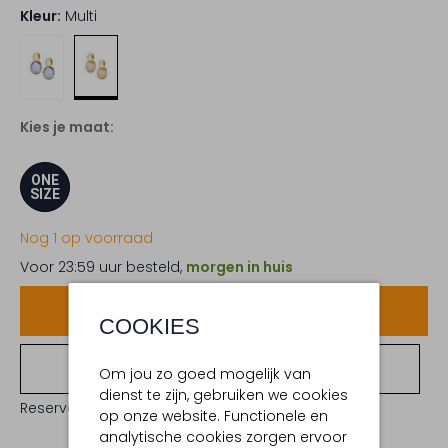
Kleur:
Multi
Kies je maat:
ONE
SIZE
Nog 1 op voorraad
Voor 23:59 uur besteld,
morgen in huis
Voeg toe
COOKIES
Bekijk winkelvoorraad
Om jou zo goed mogelijk van
dienst te zijn, gebruiken we cookies
Reserveer direct in een van onze 19 boutiques
op onze website. Functionele en
analytische cookies zorgen ervoor