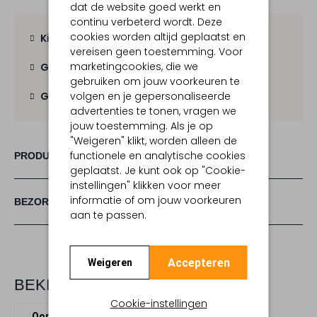
dat de website goed werkt en
continu verbeterd wordt. Deze
cookies worden altijd geplaatst en
Kies zelf je bezorgmoment
vereisen geen toestemming. Voor
marketingcookies, die we
Gratis verzending
vanaf € 100,-
gebruiken om jouw voorkeuren te
volgen en je gepersonaliseerde
Gratis retour
binnen 30 dagen
advertenties te tonen, vragen we
jouw toestemming. Als je op
"Weigeren" klikt, worden alleen de
functionele en analytische cookies
PRODUCT INFORMATIE
geplaatst. Je kunt ook op "Cookie-
instellingen" klikken voor meer
informatie of om jouw voorkeuren
BEZORGEN & RETOURNEREN
aan te passen.
Accepteren
Weigeren
BEKIJK MEER
Cookie-instellingen
Oorbellen
Lott. Gioielli