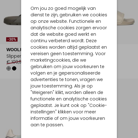
Om jou zo goed mogelijk van
dienst te zijn, gebruiken we cookies
op onze website. Functionele en
analytische cookies zorgen ervoor
dat de website goed werkt en
-30%
-50%
continu verbeterd wordt. Deze
cookies worden altijd geplaatst en
WOOLRICH
WOOLRICH
vereisen geen toestemming. Voor
Slippers
Badslippers
marketingcookies, die we
€ 109,99
€ 76,99
€ 79,99
€ 39,99
gebruiken om jouw voorkeuren te
volgen en je gepersonaliseerde
advertenties te tonen, vragen we
jouw toestemming. Als je op
"Weigeren" klikt, worden alleen de
functionele en analytische cookies
geplaatst. Je kunt ook op "Cookie-
instellingen" klikken voor meer
informatie of om jouw voorkeuren
aan te passen.