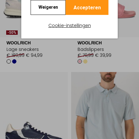
Accepteren
Weigeren
Cookie-instellingen
-50%
-50%
WOOLRICH
WOOLRICH
Lage sneakers
Badslippers
€ 189,99
€ 94,99
€ 79,99
€ 39,99