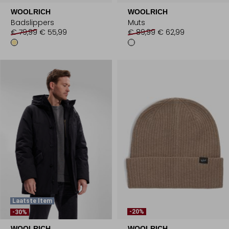
WOOLRICH
WOOLRICH
Badslippers
Muts
€ 79,99
€ 55,99
€ 89,99
€ 62,99
Laatste Item
-20%
-30%
WOOLRICH
WOOLRICH