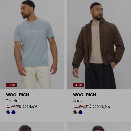
-30%
-40%
WOOLRICH
WOOLRICH
T-shirt
Jack
€ 74,99
€ 51,99
€ 395,00
€ 236,99