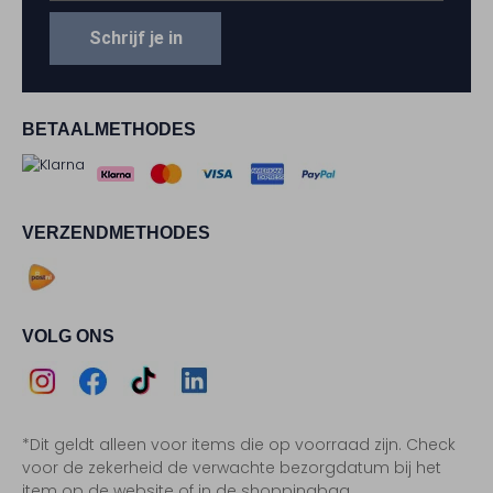
Schrijf je in
BETAALMETHODES
VERZENDMETHODES
VOLG ONS
Assem
Assem
Assem
Assem
*Dit geldt alleen voor items die op voorraad zijn. Check
Instagram
Facebook
TikTok
LinkedIn
voor de zekerheid de verwachte bezorgdatum bij het
item op de website of in de shoppingbag.