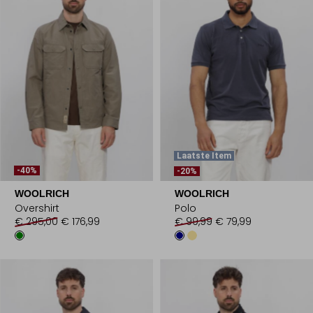
Laatste Item
-40%
-20%
WOOLRICH
WOOLRICH
Overshirt
Polo
€ 295,00
€ 176,99
€ 99,99
€ 79,99