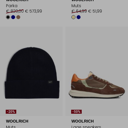
Parka
Muts
€ 820,00
€ 573,99
€ 64,99
€ 51,99
-20%
-50%
WOOLRICH
WOOLRICH
Muts
Lage sneakers