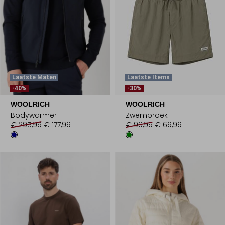
Laatste Maten
Laatste Items
-40%
-30%
WOOLRICH
WOOLRICH
Bodywarmer
Zwembroek
€ 295,99
€ 177,99
€ 99,99
€ 69,99