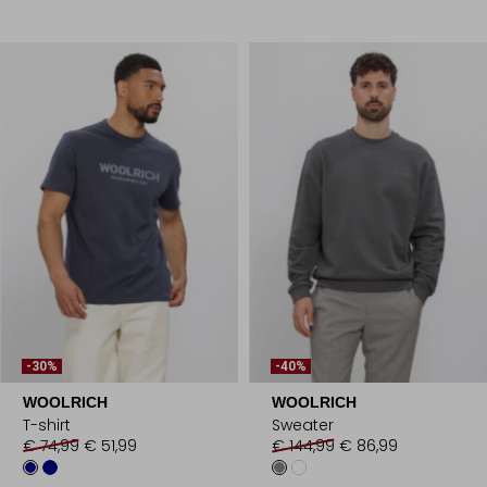
-30%
-40%
WOOLRICH
WOOLRICH
T-shirt
Sweater
€ 74,99
€ 51,99
€ 144,99
€ 86,99