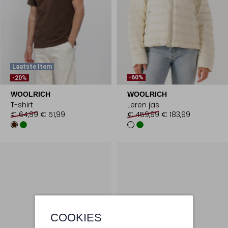
Laatste Item
-60%
-20%
WOOLRICH
WOOLRICH
T-shirt
Leren jas
€ 64,99
€ 51,99
€ 459,99
€ 183,99
COOKIES