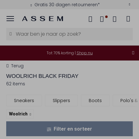
Kies zelf je bezorgmoment
Menu
Tot 70% korting |
Shop nu
Terug
WOOLRICH
BLACK FRIDAY
62 items
Sneakers
Slippers
Boots
Polo's & 
Woolrich
Filter en sorteer