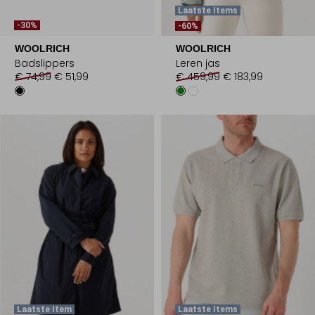
Laatste Items
-30%
-60%
WOOLRICH
WOOLRICH
Badslippers
Leren jas
€ 74,99
€ 51,99
€ 459,99
€ 183,99
Laatste Item
Laatste Items