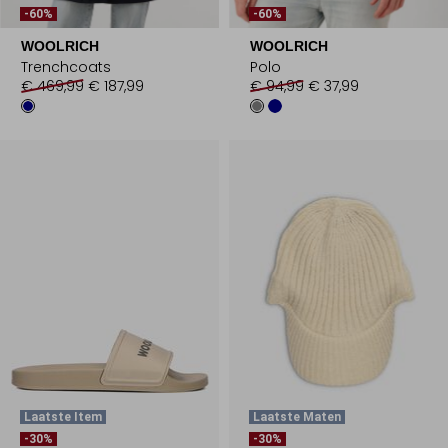
-60%
-60%
WOOLRICH
WOOLRICH
Trenchcoats
Polo
€ 469,99
€ 187,99
€ 94,99
€ 37,99
Laatste Item
Laatste Maten
-30%
-30%