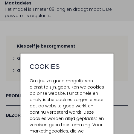
Maatadvies
Het model is 1 meter 89 lang en draagt maat L.
De
pasvorm is
regular fit
.
Kies zelf je bezorgmoment
Gratis verzending
vanaf € 100,-
COOKIES
Gratis retour
binnen 30 dagen
Om jou zo goed mogelijk van
dienst te zijn, gebruiken we cookies
op onze website. Functionele en
PRODUCT INFORMATIE
analytische cookies zorgen ervoor
dat de website goed werkt en
continu verbeterd wordt. Deze
BEZORGEN & RETOURNEREN
cookies worden altijd geplaatst en
vereisen geen toestemming. Voor
marketingcookies, die we