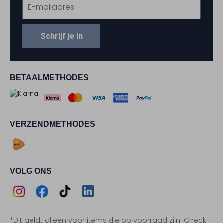
Schrijf je in
BETAALMETHODES
VERZENDMETHODES
VOLG ONS
Assem
Assem
Assem
Assem
*Dit geldt alleen voor items die op voorraad zijn. Check