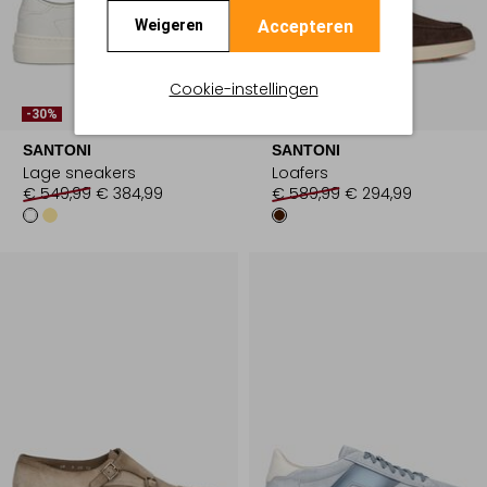
Accepteren
Weigeren
Cookie-instellingen
Laatste Items
-30%
-50%
SANTONI
SANTONI
Lage sneakers
Loafers
€ 549,99
€ 384,99
€ 589,99
€ 294,99