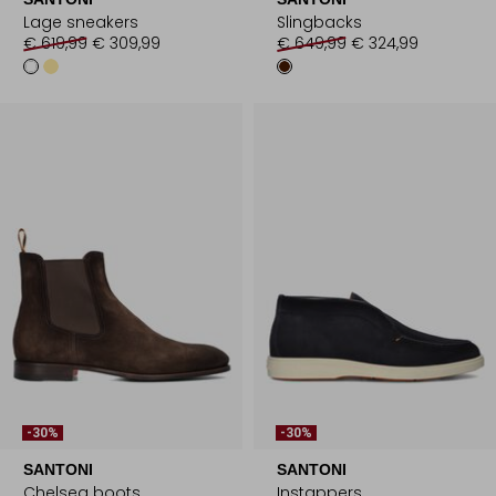
Lage sneakers
Slingbacks
€ 619,99
€ 309,99
€ 649,99
€ 324,99
-30%
-30%
SANTONI
SANTONI
Chelsea boots
Instappers