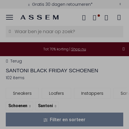
Gratis 30 dagen retourneren*
Menu
Tot 70% korting |
Shop nu
Terug
SANTONI
BLACK FRIDAY SCHOENEN
102 items
Sneakers
Loafers
Instappers
San
Schoenen
Santoni
Filter en sorteer