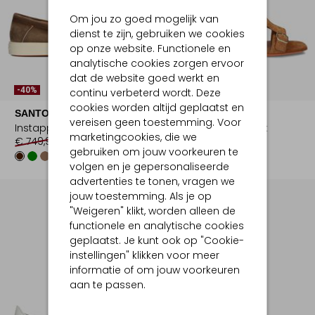
Om jou zo goed mogelijk van
dienst te zijn, gebruiken we cookies
op onze website. Functionele en
analytische cookies zorgen ervoor
Laatste Items
dat de website goed werkt en
-40%
continu verbeterd wordt. Deze
-50%
cookies worden altijd geplaatst en
SANTONI
SANTONI
vereisen geen toestemming. Voor
Instappers
Sandalen met hak
marketingcookies, die we
€ 749,99
€ 449,99
€ 749,99
€ 374,99
gebruiken om jouw voorkeuren te
volgen en je gepersonaliseerde
advertenties te tonen, vragen we
jouw toestemming. Als je op
"Weigeren" klikt, worden alleen de
functionele en analytische cookies
geplaatst. Je kunt ook op "Cookie-
instellingen" klikken voor meer
informatie of om jouw voorkeuren
aan te passen.