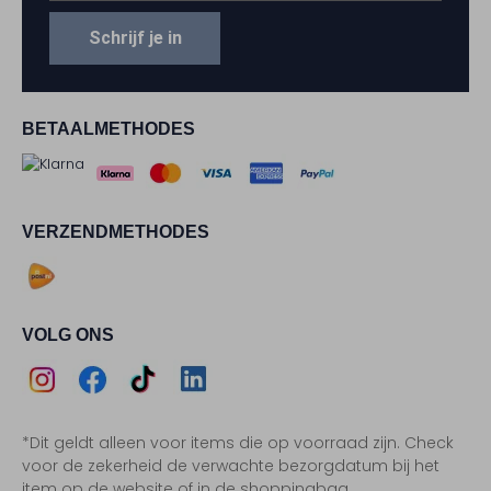
Schrijf je in
BETAALMETHODES
VERZENDMETHODES
VOLG ONS
Assem
Assem
Assem
Assem
*Dit geldt alleen voor items die op voorraad zijn. Check
Instagram
Facebook
TikTok
LinkedIn
voor de zekerheid de verwachte bezorgdatum bij het
item op de website of in de shoppingbag.