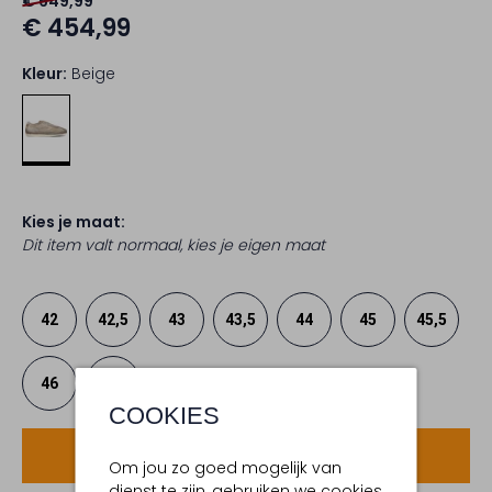
€ 649,99
€ 454,99
Kleur:
Beige
Kies je maat:
Dit item valt normaal, kies je eigen maat
42
42,5
43
43,5
44
45
45,5
46
47
COOKIES
Voeg toe
Om jou zo goed mogelijk van
dienst te zijn, gebruiken we cookies