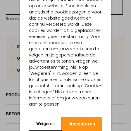
op onze website. Functionele en
Bekijk winkelvoorraad
analytische cookies zorgen ervoor
dat de website goed werkt en
Reserveer direct in een van onze 19 boutiques
continu verbeterd wordt. Deze
cookies worden altijd geplaatst en
vereisen geen toestemming. Voor
marketingcookies, die we
Kies zelf je bezorgmoment
gebruiken om jouw voorkeuren te
volgen en je gepersonaliseerde
Gratis verzending
vanaf € 100,-
advertenties te tonen, vragen we
jouw toestemming. Als je op
Gratis retour
binnen 30 dagen
"Weigeren" klikt, worden alleen de
functionele en analytische cookies
geplaatst. Je kunt ook op "Cookie-
instellingen" klikken voor meer
PRODUCT INFORMATIE
informatie of om jouw voorkeuren
aan te passen.
BEZORGEN & RETOURNEREN
Accepteren
Weigeren