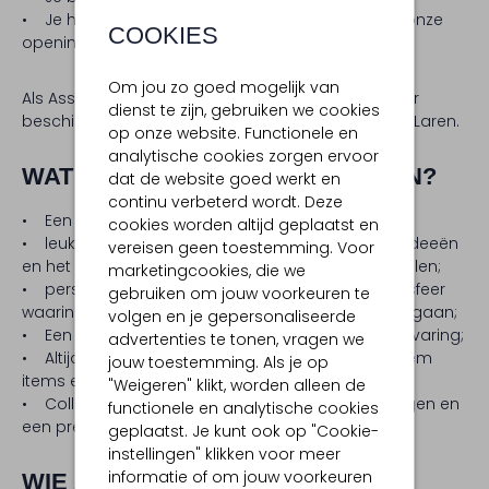
• Je hebt een flexibele instelling die matcht met onze
COOKIES
openingstijden.
Om jou zo goed mogelijk van
Als Assistent Storemanager ben je minimaal 32 uur
dienst te zijn, gebruiken we cookies
beschikbaar en ben je werkzaam in onze winkel in Laren.
op onze website. Functionele en
analytische cookies zorgen ervoor
WAT HEBBEN WIJ JOU TE BIEDEN?
dat de website goed werkt en
continu verbeterd wordt. Deze
• Een creatieve en uitdagende werkomgeving;
cookies worden altijd geplaatst en
• leuke collega’s die nieuwsgierig zijn naar jouw ideeën
vereisen geen toestemming. Voor
en het bedrijf continu naar een hoger level willen tillen;
marketingcookies, die we
• persoonlijke ontwikkeling en een gezellige werksfeer
gebruiken om jouw voorkeuren te
waarin hard werken en hard lachen hand in hand gaan;
volgen en je gepersonaliseerde
• Een goed salaris passend bij jouw functie en ervaring;
advertenties te tonen, vragen we
• Altijd personeelskorting op alle Omoda en Assem
jouw toestemming. Als je op
items en maandelijks VIP-korting;
"Weigeren" klikt, worden alleen de
• Collectiviteitskorting op diverse zorgverzekeringen en
functionele en analytische cookies
een premie pensioenregeling.
geplaatst. Je kunt ook op "Cookie-
instellingen" klikken voor meer
informatie of om jouw voorkeuren
WIE ZIJN WIJ?