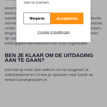
aan te passen.
Assem is een familiebedrijf dat momenteel 111 jaar
bestaat en beschikt over 10 verkooppunten en een
webshop: www.assem.nl. Onze zeer uitgebreide collectie
Accepteren
Weigeren
dames-, herenschoenen, tassen en accessoires bestaat
onder andere uit merken als UGG, Shabbies Amsterdam,
Cookie-instellingen
Magnanni, Santoni en Toral. Als fijnproever in schoenen
zijn aandacht, vakmanschap en eigenzinnig de
belangrijkste kernwaarden van onze organisatie.
BEN JE KLAAR OM DE UITDAGING
AAN TE GAAN?
Dan ben je meer dan welkom om te reageren! Je
sollicitatiebrief en CV kan je opsturen naar Sarah de
Winkel | sarah@assem.nl