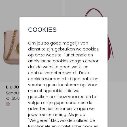
COOKIES
Om jou zo goed mogelijk van
dienst te zijn, gebruiken we cookies
op onze website. Functionele en
analytische cookies zorgen ervoor
dat de website goed werkt en
continu verbeterd wordt. Deze
Nieuw
cookies worden altijd geplaatst en
vereisen geen toestemming. Voor
LIU JO
FURLA
marketingcookies, die we
Schoudertas
Schoudertas
gebruiken om jouw voorkeuren te
€ 165,00
€ 279,99
volgen en je gepersonaliseerde
advertenties te tonen, vragen we
jouw toestemming. Als je op
"Weigeren" klikt, worden alleen de
functionele en analytische cookies