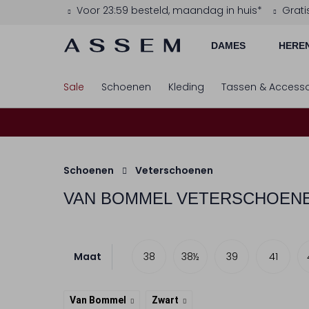
Voor 23:59 besteld, maandag in huis*
Grati
DAMES
HERE
Sale
Schoenen
Kleding
Tassen & Accesso
Schoenen
Veterschoenen
VAN BOMMEL
VETERSCHOENE
Maat
38
38½
39
41
Van Bommel
Zwart