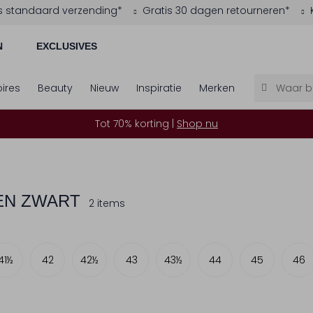
s standaard verzending*
Gratis 30 dagen retourneren*
N
EXCLUSIVES
ires
Beauty
Nieuw
Inspiratie
Merken
Tot 70% korting |
Shop nu
N ZWART
2 items
41½
42
42½
43
43½
44
45
46