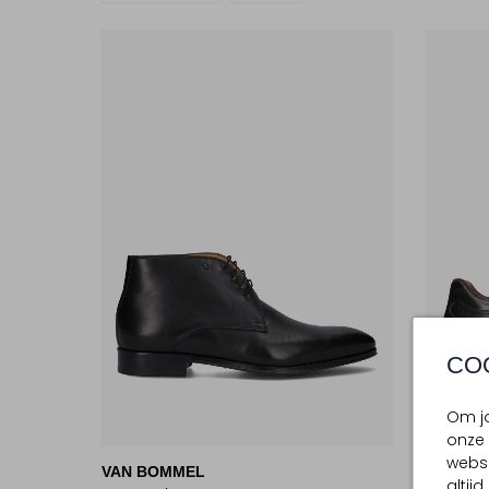
CO
Laatst
Om jo
-30%
onze 
websi
VAN BOMMEL
VAN BO
altij