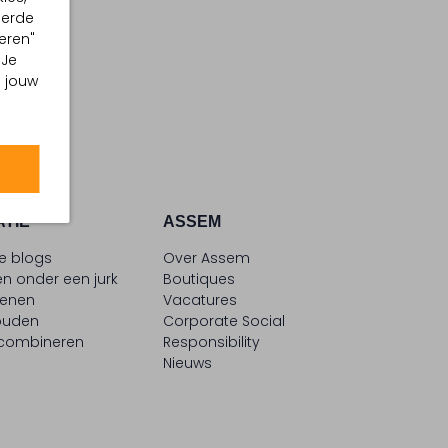
eerde
eren"
 Je
m jouw
ATIE
ASSEM
le blogs
Over Assem
n onder een jurk
Boutiques
oenen
Vacatures
ouden
Corporate Social
 combineren
Responsibility
Nieuws