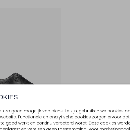
OKIES
e Items
u zo goed mogelijk van dienst te zijn, gebruiken we cookies o
website. Functionele en analytische cookies zorgen ervoor dat
te goed werkt en continu verbeterd wordt. Deze cookies word
MMEL
d geplaatst en vereisen geen toestemming. Voor marketingcook