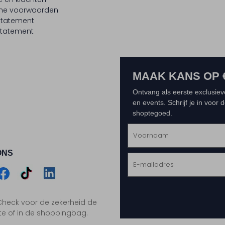
ne voorwaarden
statement
tatement
MAAK KANS OP 
Ontvang als eerste exclusiev
en events. Schrijf je in voor
shoptegoed.
ONS
m
Assem
Assem
Assem
. Check voor de zekerheid de
gram
acebook
TikTok
LinkedIn
te of in de shoppingbag.