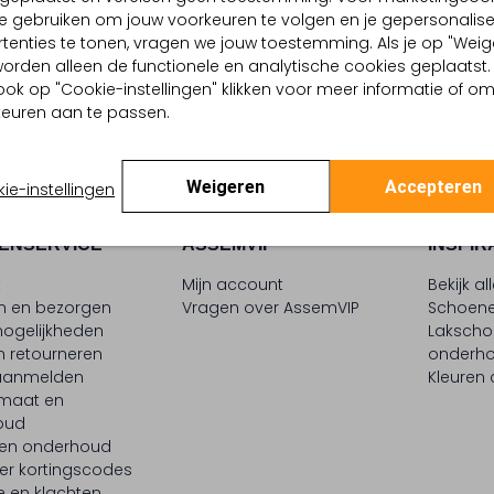
choenen
e gebruiken om jouw voorkeuren te volgen en je gepersonalis
9
€ 181,99
tenties te tonen, vragen we jouw toestemming. Als je op "Weig
, worden alleen de functionele en analytische cookies geplaatst.
ook op "Cookie-instellingen" klikken voor meer informatie of o
euren aan te passen.
Weigeren
Accepteren
ie-instellingen
ENSERVICE
ASSEMVIP
INSPIR
t
Mijn account
Bekijk al
en en bezorgen
Vragen over AssemVIP
Schoene
ogelijkheden
Laksch
n retourneren
onderh
 aanmelden
Kleuren
maat en
oud
 en onderhoud
er kortingscodes
e en klachten