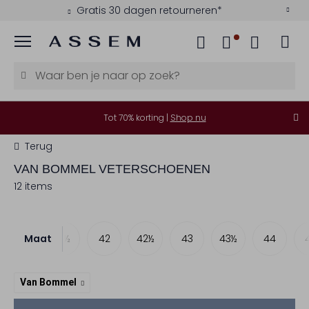
Gratis 30 dagen retourneren*
Menu
Tot 70% korting |
Shop nu
Terug
VAN BOMMEL
VETERSCHOENEN
12 items
Maat
41
41½
42
42½
43
43½
44
Van Bommel