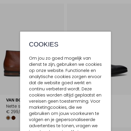
COOKIES
Om jou zo goed mogelijk van
dienst te zijn, gebruiken we cookies
op onze website. Functionele en
analytische cookies zorgen ervoor
dat de website goed werkt en
continu verbeterd wordt. Deze
cookies worden altijd geplaatst en
VAN BOMMEL
VAN BOMMEL
vereisen geen toestemming. Voor
Nette schoenen
Nette schoenen
marketingcookies, die we
€ 299,95
€ 299,95
gebruiken om jouw voorkeuren te
volgen en je gepersonaliseerde
advertenties te tonen, vragen we