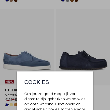
COOKIES
-50%
-30%
STEFANO LAURAN
BIRKENSTOCK
Om jou zo goed mogelijk van
Veterschoenen
Veterschoenen
dienst te zijn, gebruiken we cookies
€ 149,99
€ 74,99
€ 159,99
€ 111,99
op onze website. Functionele en
analytische cookies zorgen ervoor