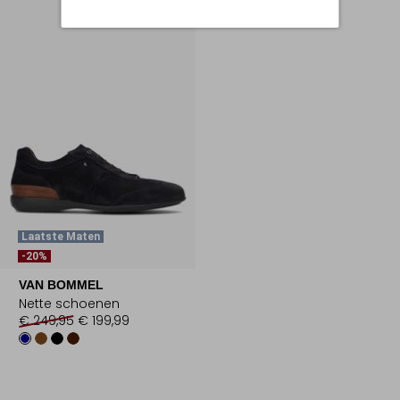
Laatste Maten
-20%
VAN BOMMEL
Nette schoenen
€ 249,95
€ 199,99