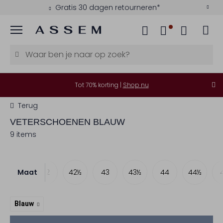
Gratis 30 dagen retourneren*
Menu
Tot 70% korting |
Shop nu
Terug
VETERSCHOENEN BLAUW
9 items
Maat
41½
42
42½
43
43½
44
44½
Blauw