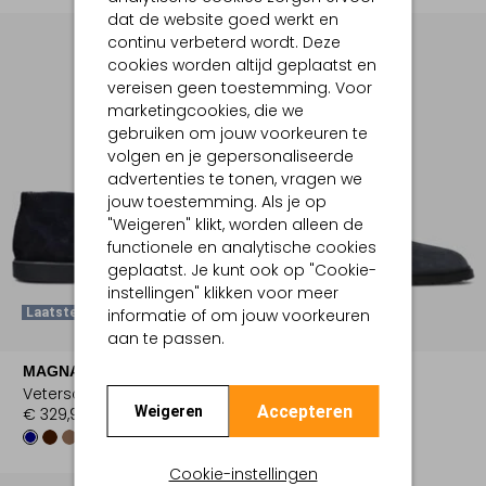
dat de website goed werkt en
continu verbeterd wordt. Deze
cookies worden altijd geplaatst en
vereisen geen toestemming. Voor
marketingcookies, die we
gebruiken om jouw voorkeuren te
volgen en je gepersonaliseerde
advertenties te tonen, vragen we
jouw toestemming. Als je op
"Weigeren" klikt, worden alleen de
functionele en analytische cookies
geplaatst. Je kunt ook op "Cookie-
instellingen" klikken voor meer
informatie of om jouw voorkeuren
Laatste Items
Laatste Items
aan te passen.
-50%
MAGNANNI
TOD'S
Veterschoenen
Veterschoenen
Accepteren
Weigeren
€ 329,99
€ 549,95
€ 274,99
Cookie-instellingen