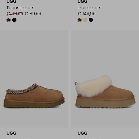
UGG
UGG
Teenslippers
Instappers
€ 99,99
€ 89,99
€ 149,99
UGG
UGG