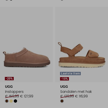
Laatste Item
-20%
-10%
UGG
UGG
Instappers
Sandalen met hak
€ 159,99
€ 127,99
€ 129,99
€ 116,99