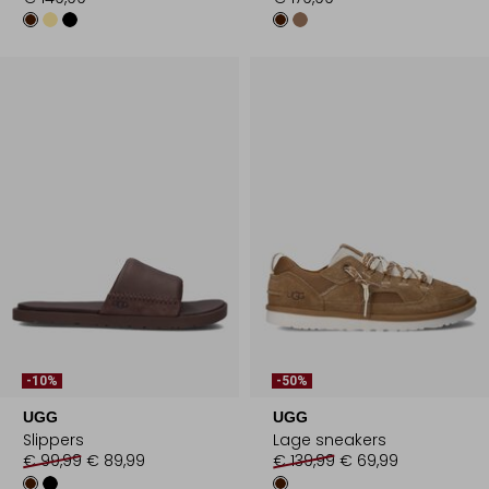
-10%
-50%
UGG
UGG
Slippers
Lage sneakers
€ 99,99
€ 89,99
€ 139,99
€ 69,99