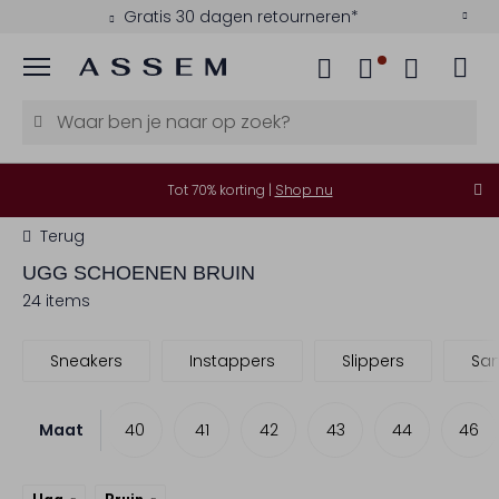
Gratis 30 dagen retourneren*
Menu
Tot 70% korting |
Shop nu
Terug
UGG
SCHOENEN BRUIN
24 items
Sneakers
Instappers
Slippers
Sa
Maat
38
39
40
41
42
43
44
46