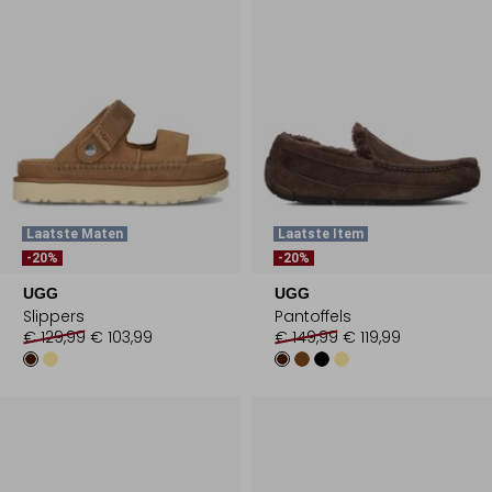
Laatste Maten
Laatste Item
-20%
-20%
UGG
UGG
Slippers
Pantoffels
€ 129,99
€ 103,99
€ 149,99
€ 119,99