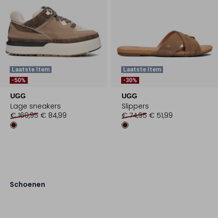
Laatste Item
Laatste Item
-50%
-30%
UGG
UGG
Lage sneakers
Slippers
€ 169,95
€ 84,99
€ 74,95
€ 51,99
Schoenen