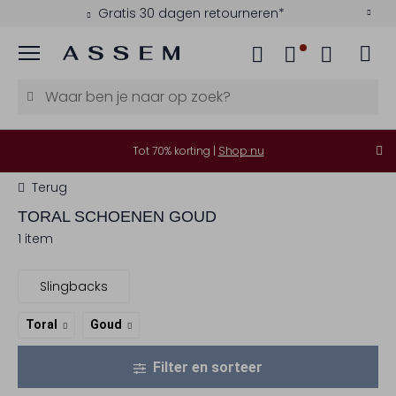
Gratis 30 dagen retourneren*
Menu
Tot 70% korting |
Shop nu
Terug
TORAL
SCHOENEN GOUD
1 item
Slingbacks
Toral
Goud
Filter en sorteer