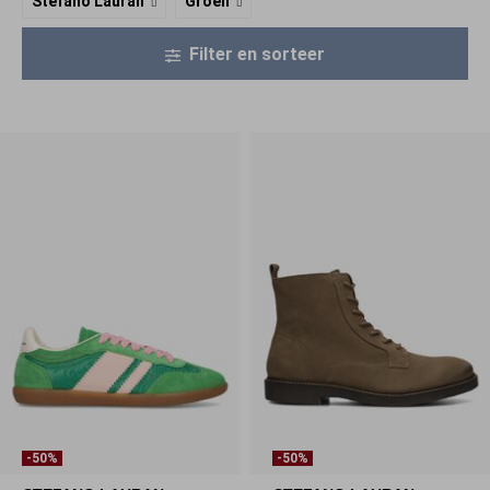
Stefano Lauran
Groen
Filter en sorteer
-50%
-50%