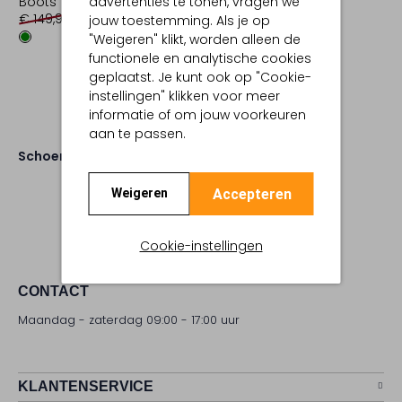
advertenties te tonen, vragen we
Boots
Lage sneakers
€ 149,95
€ 74,99
€ 149,99
€ 59,99
jouw toestemming. Als je op
+1
"Weigeren" klikt, worden alleen de
functionele en analytische cookies
geplaatst. Je kunt ook op "Cookie-
instellingen" klikken voor meer
informatie of om jouw voorkeuren
aan te passen.
Schoenen
Accepteren
Weigeren
Cookie-instellingen
CONTACT
Maandag - zaterdag 09:00 - 17:00 uur
KLANTENSERVICE