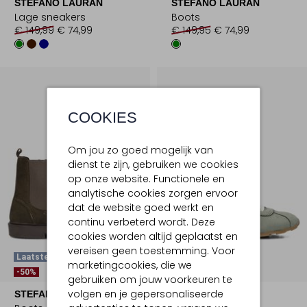
STEFANO LAURAN
STEFANO LAURAN
Lage sneakers
Boots
€ 149,99
€ 74,99
€ 149,95
€ 74,99
COOKIES
Om jou zo goed mogelijk van
dienst te zijn, gebruiken we cookies
op onze website. Functionele en
analytische cookies zorgen ervoor
dat de website goed werkt en
continu verbeterd wordt. Deze
cookies worden altijd geplaatst en
vereisen geen toestemming. Voor
Laatste Maten
Laatste Item
marketingcookies, die we
-50%
-60%
gebruiken om jouw voorkeuren te
volgen en je gepersonaliseerde
STEFANO LAURAN
STEFANO LAURAN