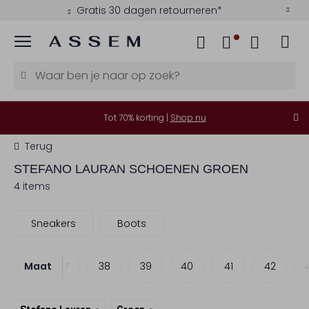
Gratis 30 dagen retourneren*
Menu
Tot 70% korting |
Shop nu
Terug
STEFANO LAURAN
SCHOENEN GROEN
4 items
Sneakers
Boots
Maat
36
37
38
39
40
41
42