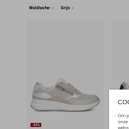
Waldlaufer
Grijs
CO
Om jo
onze 
-30%
-30%
websi