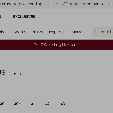
s standaard verzending*
Gratis 30 dagen retourneren*
N
EXCLUSIVES
ires
Beauty
Nieuw
Inspiratie
Merken
Tot 70% korting |
Shop nu
JS
4 items
40
40½
41
42
43