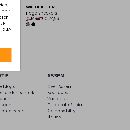
ies,
WALDLAUFER
eerde
Hoge sneakers
eren"
€ 149,99
€ 74,99
 Je
m jouw
ATIE
ASSEM
le blogs
Over Assem
n onder een jurk
Boutiques
oenen
Vacatures
ouden
Corporate Social
 combineren
Responsibility
Nieuws