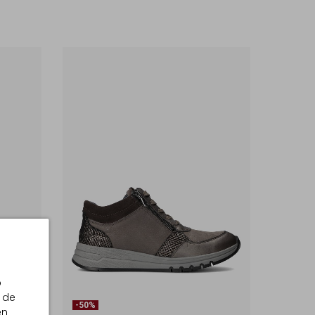
p
 de
-50%
en