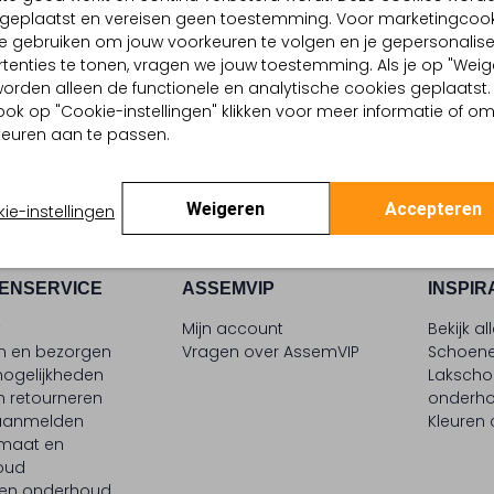
d geplaatst en vereisen geen toestemming. Voor marketingcook
AUFER
WALDLAUFER
e gebruiken om jouw voorkeuren te volgen en je gepersonalis
eakers
Lage sneakers
tenties te tonen, vragen we jouw toestemming. Als je op "Weig
€ 83,99
€ 139,99
€ 69,99
, worden alleen de functionele en analytische cookies geplaatst.
ook op "Cookie-instellingen" klikken voor meer informatie of o
euren aan te passen.
Weigeren
Accepteren
ie-instellingen
ENSERVICE
ASSEMVIP
INSPIR
t
Mijn account
Bekijk al
en en bezorgen
Vragen over AssemVIP
Schoene
ogelijkheden
Laksch
n retourneren
onderh
 aanmelden
Kleuren
maat en
oud
 en onderhoud