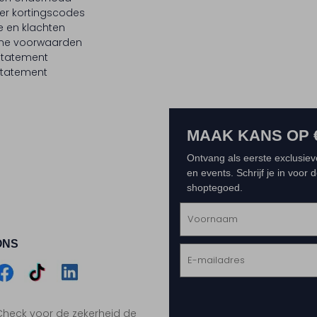
er kortingscodes
e en klachten
ne voorwaarden
statement
tatement
MAAK KANS OP 
Ontvang als eerste exclusiev
en events. Schrijf je in voor
shoptegoed.
ONS
m
Assem
Assem
Assem
. Check voor de zekerheid de