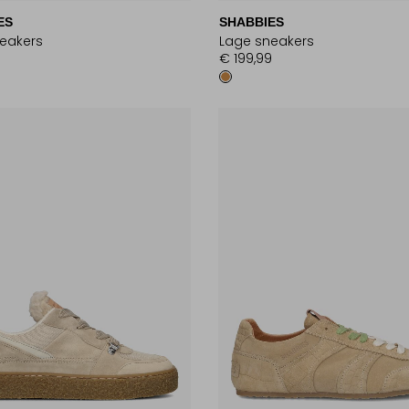
ES
SHABBIES
eakers
Lage sneakers
9
€ 199,99