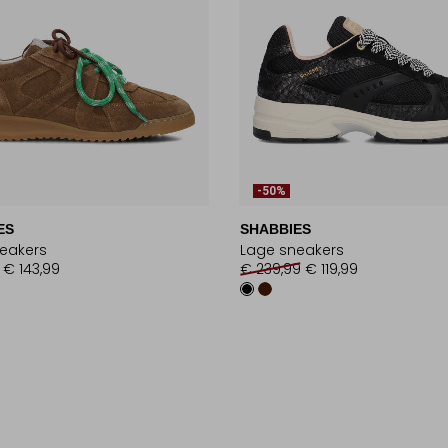
-50%
ES
SHABBIES
eakers
Lage sneakers
€ 143,99
€ 239,99
€ 119,99