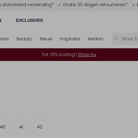
s standaard verzending*
Gratis 30 dagen retourneren*
N
EXCLUSIVES
ires
Beauty
Nieuw
Inspiratie
Merken
Tot 70% korting |
Shop nu
40
41
42