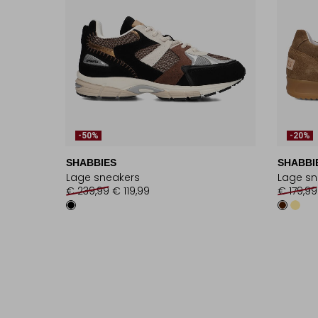
-50%
-20%
SHABBIES
SHABBI
Lage sneakers
Lage sn
€ 239,99
€ 119,99
€ 179,99