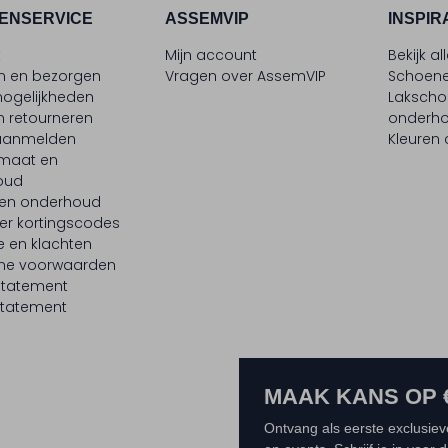
ENSERVICE
ASSEMVIP
INSPIR
t
Mijn account
Bekijk al
en en bezorgen
Vragen over AssemVIP
Schoene
ogelijkheden
Laksch
n retourneren
onderh
 aanmelden
Kleuren
maat en
oud
 en onderhoud
er kortingscodes
e en klachten
ne voorwaarden
statement
tatement
MAAK KANS OP 
Ontvang als eerste exclusiev