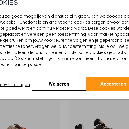
OKIES
u zo goed mogelijk van dienst te zijn, gebruiken we cookies o
website. Functionele en analytische cookies zorgen ervoor dat
-50%
te goed werkt en continu verbeterd wordt. Deze cookies word
d geplaatst en vereisen geen toestemming. Voor marketingcook
ES
SHABBIES
e gebruiken om jouw voorkeuren te volgen en je gepersonalis
eakers
Lage sneakers
tenties te tonen, vragen we jouw toestemming. Als je op "Weig
€ 89,99
€ 199,99
€ 99,99
, worden alleen de functionele en analytische cookies geplaatst.
ook op "Cookie-instellingen" klikken voor meer informatie of o
euren aan te passen.
Weigeren
Accepteren
ie-instellingen