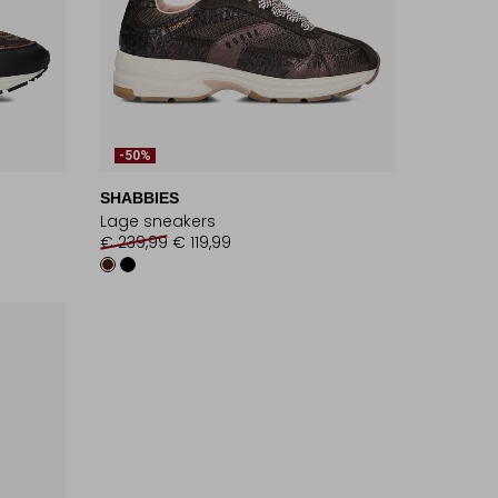
-50%
SHABBIES
Lage sneakers
€ 239,99
€ 119,99