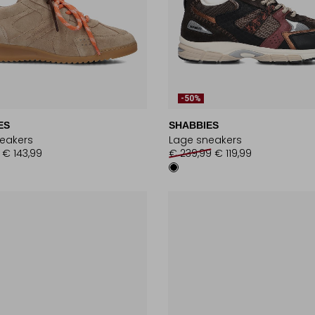
-50%
ES
SHABBIES
eakers
Lage sneakers
€ 143,99
€ 239,99
€ 119,99