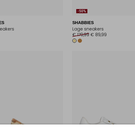
-50%
ES
SHABBIES
eakers
Lage sneakers
9
€ 179,99
€ 89,99