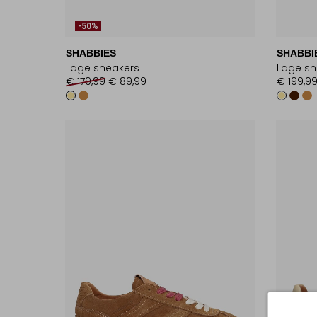
-50%
SHABBIES
SHABBI
Lage sneakers
Lage sn
€ 179,99
€ 89,99
€ 199,9