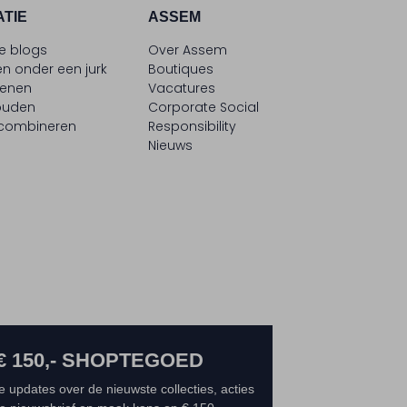
ATIE
ASSEM
le blogs
Over Assem
n onder een jurk
Boutiques
oenen
Vacatures
ouden
Corporate Social
 combineren
Responsibility
Nieuws
€ 150,- SHOPTEGOED
e updates over de nieuwste collecties, acties