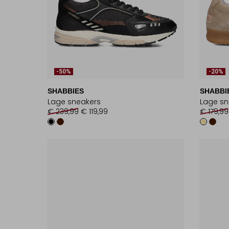
-50%
-20%
SHABBIES
SHABBI
Lage sneakers
Lage sn
€ 239,99
€ 119,99
€ 179,99