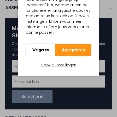
"Weigeren" klikt, worden alleen de
ASSEM
functionele en analytische cookies
geplaatst. Je kunt ook op "Cookie-
instellingen" klikken voor meer
informatie of om jouw voorkeuren
MAAK KANS OP € 150,-
aan te passen.
SHOPTEGOED
Ontvang als eerste exclusieve updates over de nieuwste
collecties, acties en events. Schrijf je in voor de
Accepteren
Weigeren
nieuwsbrief en maak kans op € 150,- shoptegoed.
Cookie-instellingen
Schrijf je in