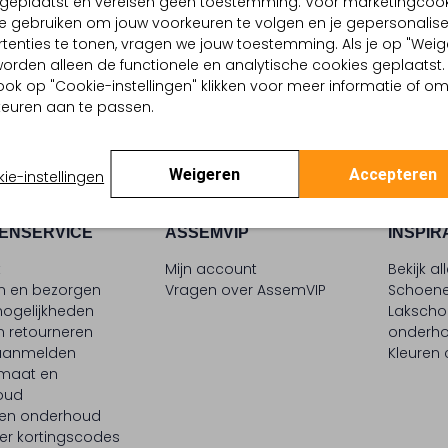
d geplaatst en vereisen geen toestemming. Voor marketingcook
eakers
e gebruiken om jouw voorkeuren te volgen en je gepersonalis
9
€ 91,99
tenties te tonen, vragen we jouw toestemming. Als je op "Weig
, worden alleen de functionele en analytische cookies geplaatst.
ook op "Cookie-instellingen" klikken voor meer informatie of o
euren aan te passen.
Weigeren
Accepteren
ie-instellingen
ENSERVICE
ASSEMVIP
INSPIR
t
Mijn account
Bekijk al
en en bezorgen
Vragen over AssemVIP
Schoene
ogelijkheden
Laksch
n retourneren
onderh
 aanmelden
Kleuren
maat en
oud
 en onderhoud
er kortingscodes