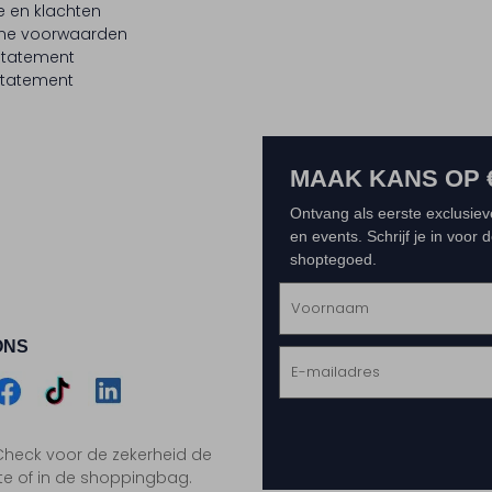
e en klachten
ne voorwaarden
statement
tatement
MAAK KANS OP 
Ontvang als eerste exclusiev
en events. Schrijf je in voor
shoptegoed.
ONS
m
Assem
Assem
Assem
. Check voor de zekerheid de
gram
acebook
TikTok
LinkedIn
te of in de shoppingbag.