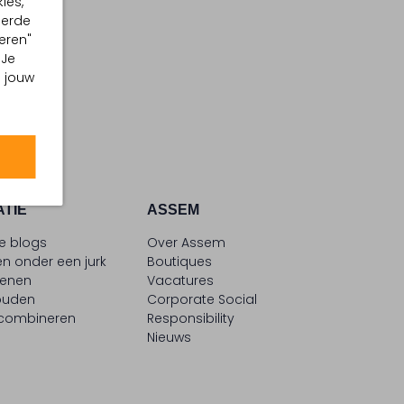
ies,
eerde
eren"
 Je
m jouw
ATIE
ASSEM
le blogs
Over Assem
n onder een jurk
Boutiques
oenen
Vacatures
ouden
Corporate Social
 combineren
Responsibility
Nieuws