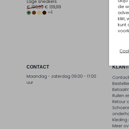
altij
Lage sneakers
Lage sn
die w
€ 199,99
€ 139,99
€ 229,9
adver
+4
klikt
kunt 
voork
Cook
CONTACT
KLANT
Maandag - zaterdag 09:00 - 17:00
Contac
uur
Bestell
Betaalm
Ruilen e
Retour
Schoen
onderh
Kleding
Meer ov