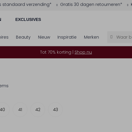
s standaard verzending*
Gratis 30 dagen retourneren*
N
EXCLUSIVES
ires
Beauty
Nieuw
Inspiratie
Merken
Tot 70% korting |
Shop nu
tems
40
41
42
43