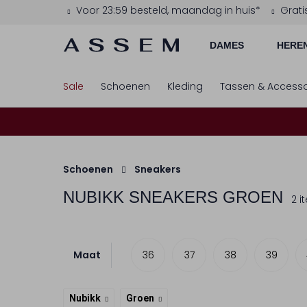
Voor 23:59 besteld, maandag in huis*
Grati
DAMES
HERE
Sale
Schoenen
Kleding
Tassen & Accesso
Schoenen
Sneakers
NUBIKK
SNEAKERS GROEN
2 i
Maat
36
37
38
39
Nubikk
Groen