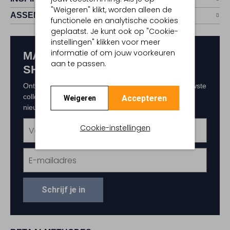
"Weigeren" klikt, worden alleen de
ASSEM
functionele en analytische cookies
geplaatst. Je kunt ook op "Cookie-
instellingen" klikken voor meer
informatie of om jouw voorkeuren
MAAK KANS OP € 150,-
aan te passen.
SHOPTEGOED
Ontvang als eerste exclusieve updates over de nieuwste
collecties, acties en events. Schrijf je in voor de
Accepteren
Weigeren
nieuwsbrief en maak kans op € 150,- shoptegoed.
Cookie-instellingen
Schrijf je in