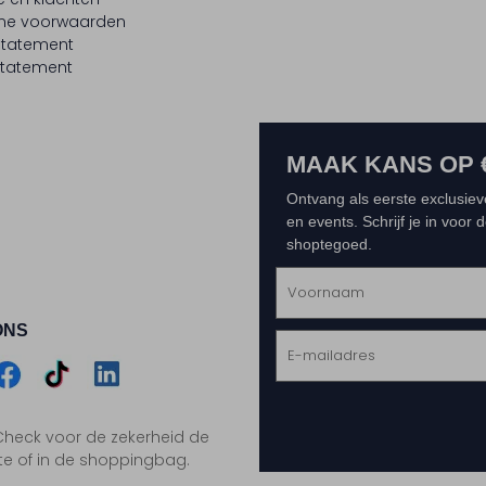
ne voorwaarden
statement
tatement
MAAK KANS OP 
Ontvang als eerste exclusiev
en events. Schrijf je in voor
shoptegoed.
ONS
m
Assem
Assem
Assem
. Check voor de zekerheid de
gram
acebook
TikTok
LinkedIn
te of in de shoppingbag.