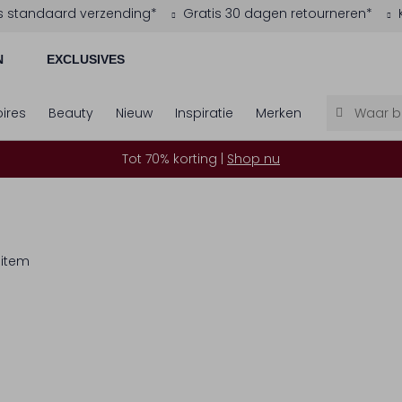
s standaard verzending*
Gratis 30 dagen retourneren*
N
EXCLUSIVES
ires
Beauty
Nieuw
Inspiratie
Merken
Tot 70% korting |
Shop nu
 item