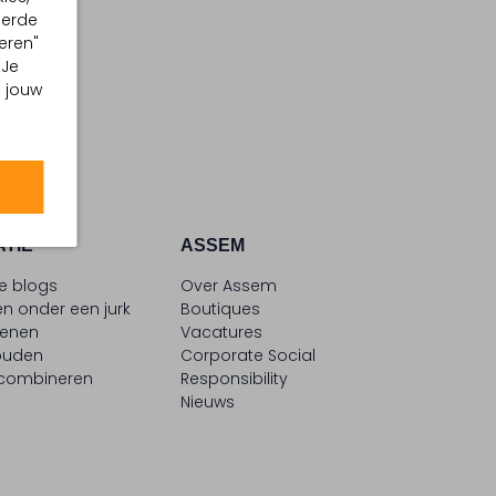
eerde
eren"
 Je
m jouw
ATIE
ASSEM
le blogs
Over Assem
n onder een jurk
Boutiques
oenen
Vacatures
ouden
Corporate Social
 combineren
Responsibility
Nieuws