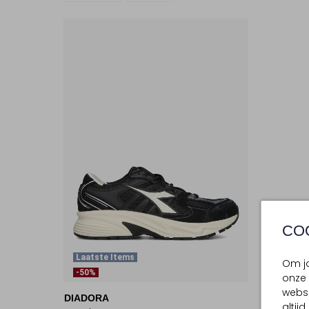
CO
Laatste Items
Om jo
-50%
onze 
websi
DIADORA
altij