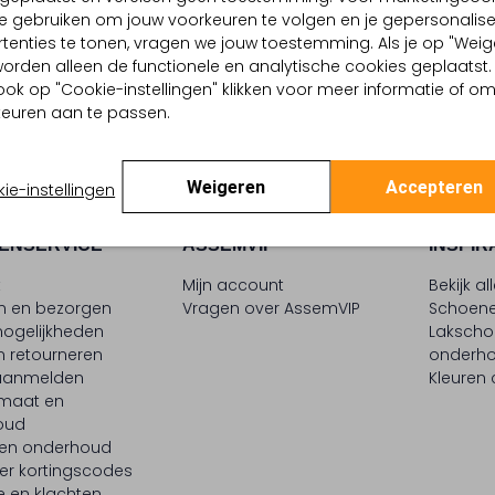
e gebruiken om jouw voorkeuren te volgen en je gepersonalis
tenties te tonen, vragen we jouw toestemming. Als je op "Weig
, worden alleen de functionele en analytische cookies geplaatst.
ook op "Cookie-instellingen" klikken voor meer informatie of o
euren aan te passen.
Weigeren
Accepteren
ie-instellingen
ENSERVICE
ASSEMVIP
INSPIR
t
Mijn account
Bekijk al
en en bezorgen
Vragen over AssemVIP
Schoene
ogelijkheden
Laksch
n retourneren
onderh
 aanmelden
Kleuren
maat en
oud
 en onderhoud
er kortingscodes
e en klachten