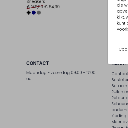
Sneakers
die w
€ 169,99
€ 84,99
adver
klikt
kunt 
voork
Cook
CONTACT
KLANT
Maandag - zaterdag 09:00 - 17:00
Contac
uur
Bestell
Betaalm
Ruilen e
Retour
Schoen
onderh
Kleding
Meer ov
Garanti