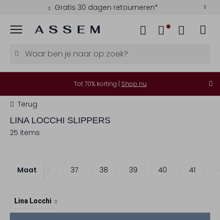
Gratis 30 dagen retourneren*
Menu
Tot 70% korting |
Shop nu
Terug
LINA LOCCHI SLIPPERS
25 items
Maat
36
37
38
39
40
41
Lina Locchi