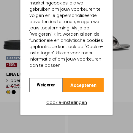
marketingcookies, die we
gebruiken om jouw voorkeuren te
volgen en je gepersonaliseerde
advertenties te tonen, vragen we
jouw toestemming. Als je op
"Weigeren" klikt, worden alleen de
functionele en analytische cookies
geplaatst. Je kunt ook op "Cookie-
instellingen" klikken voor meer
informatie of om jouw voorkeuren
Laatste Maten
Laatste Item
aan te passen.
-50%
-70%
LINA LOCCHI
LINA LOCCHI
Slippers
Slippers
Accepteren
Weigeren
€ 99,95
€ 49,99
€ 139,95
€ 41,99
Cookie-instellingen