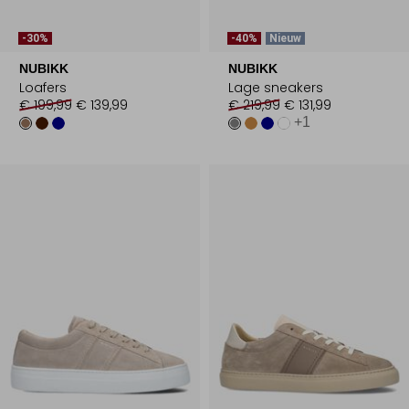
-30%
-40%
Nieuw
NUBIKK
NUBIKK
Loafers
Lage sneakers
€ 199,99
€ 139,99
€ 219,99
€ 131,99
+1