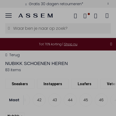
Betaal achteraf met Klarna
Menu
Tot 70% korting |
Shop nu
Terug
NUBIKK
SCHOENEN HEREN
83 items
Sneakers
Instappers
Loafers
Vete
Maat
40
41
42
43
44
45
46