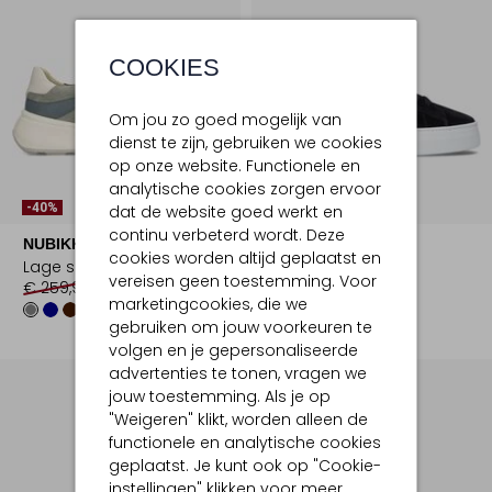
COOKIES
Om jou zo goed mogelijk van
dienst te zijn, gebruiken we cookies
op onze website. Functionele en
analytische cookies zorgen ervoor
-40%
-50%
dat de website goed werkt en
continu verbeterd wordt. Deze
NUBIKK
NUBIKK
cookies worden altijd geplaatst en
Lage sneakers
Lage sneakers
vereisen geen toestemming. Voor
€ 259,99
€ 155,99
€ 219,99
€ 109,99
marketingcookies, die we
+2
gebruiken om jouw voorkeuren te
volgen en je gepersonaliseerde
advertenties te tonen, vragen we
jouw toestemming. Als je op
"Weigeren" klikt, worden alleen de
functionele en analytische cookies
geplaatst. Je kunt ook op "Cookie-
instellingen" klikken voor meer