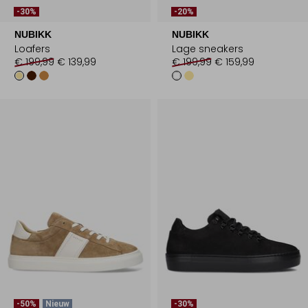
-30%
-20%
NUBIKK
NUBIKK
Loafers
Lage sneakers
€ 199,99
€ 139,99
€ 199,99
€ 159,99
-50%
Nieuw
-30%