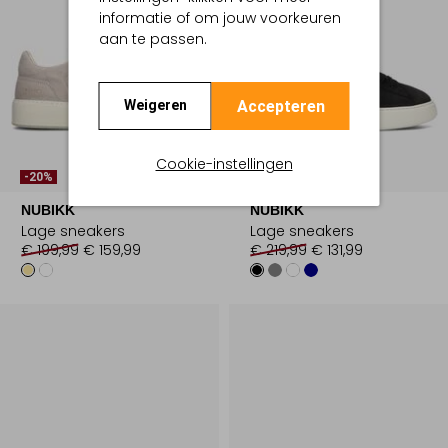
informatie of om jouw voorkeuren
aan te passen.
Accepteren
Weigeren
Cookie-instellingen
-20%
-40%
NUBIKK
NUBIKK
Lage sneakers
Lage sneakers
€ 199,99
€ 159,99
€ 219,99
€ 131,99