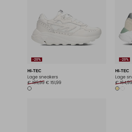
-20%
-20%
HI-TEC
HI-TEC
Lage sneakers
Lage sn
€ 189,99
€ 151,99
€ 164,9