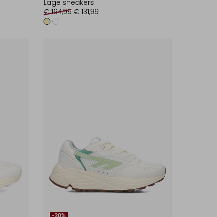
Lage sneakers
€ 164,99
€ 131,99
-30%