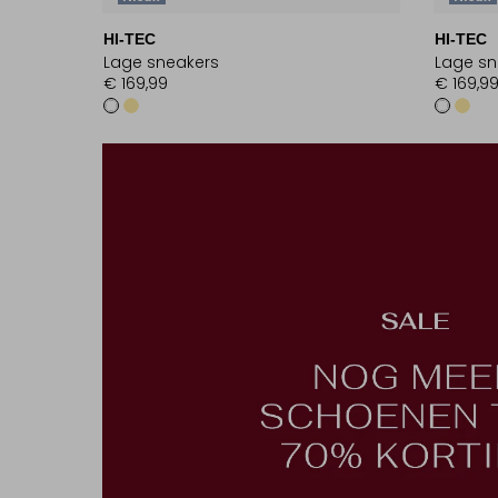
HI-TEC
HI-TEC
Lage sneakers
Lage sn
€ 169,99
€ 169,9