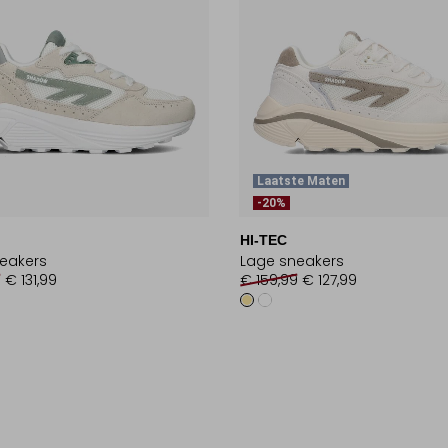
Laatste Maten
-20%
HI-TEC
eakers
Lage sneakers
9
€ 131,99
€ 159,99
€ 127,99