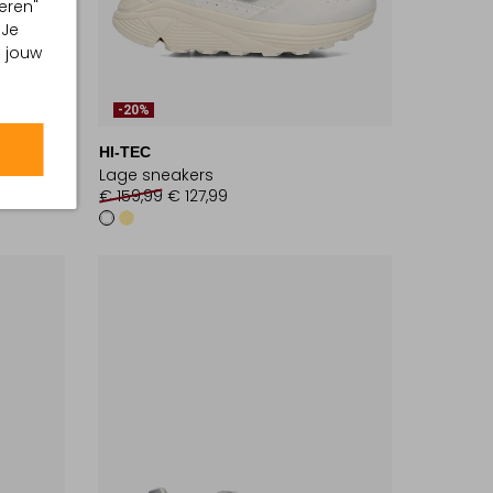
eren"
 Je
m jouw
-20%
HI-TEC
Lage sneakers
€ 159,99
€ 127,99