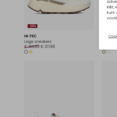
adver
klikt
kunt 
voork
-20%
-20%
Cook
HI-TEC
HI-TEC
Lage sneakers
Lage sn
€ 159,99
€ 127,99
€ 164,9