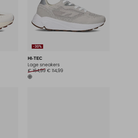
-30%
HI-TEC
Lage sneakers
€ 164,99
€ 114,99