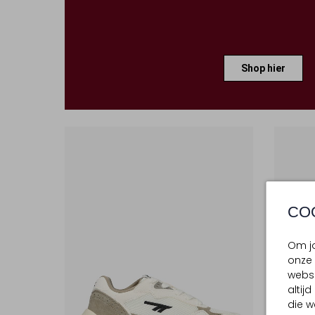
Shop hier
CO
Om jo
onze 
websi
altij
die w