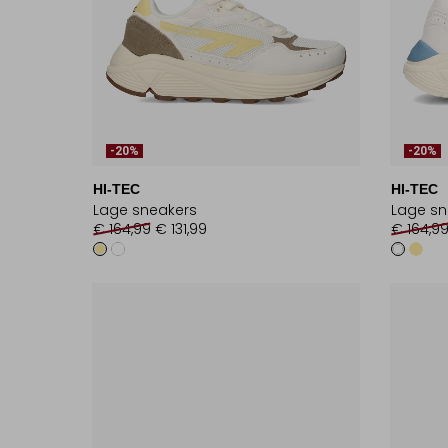
-20%
-20%
HI-TEC
HI-TEC
Lage sneakers
Lage sn
€ 164,99
€ 131,99
€ 164,9