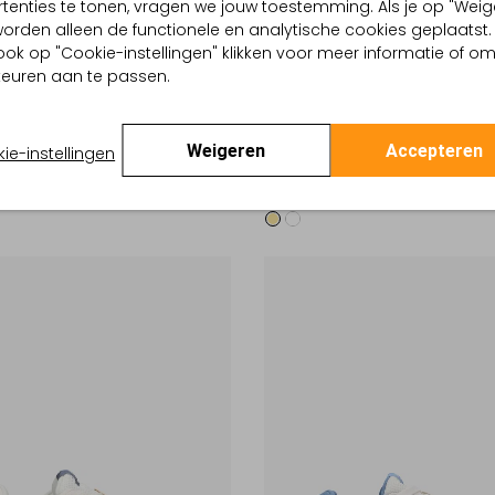
tenties te tonen, vragen we jouw toestemming. Als je op "Weig
, worden alleen de functionele en analytische cookies geplaatst.
ook op "Cookie-instellingen" klikken voor meer informatie of o
euren aan te passen.
-20%
Weigeren
Accepteren
ie-instellingen
HI-TEC
eakers
Lage sneakers
9
€ 131,99
€ 164,99
€ 131,99