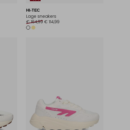
HI-TEC
Lage sneakers
€ 164,99
€ 114,99