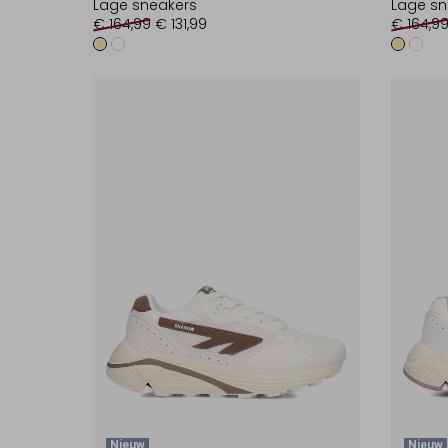
Lage sneakers
Lage sn
€ 164,99
€ 131,99
€ 164,9
Nieuw
Nieuw