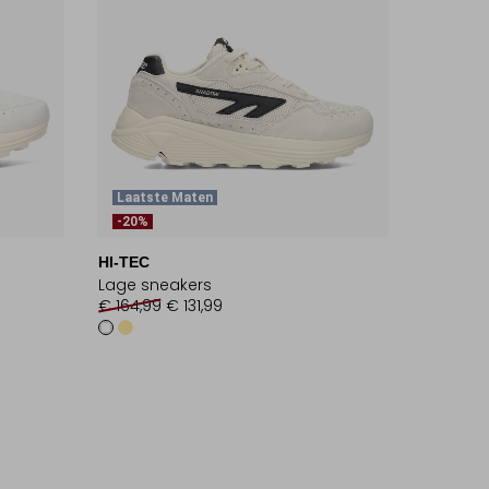
Laatste Maten
-20%
HI-TEC
Lage sneakers
€ 164,99
€ 131,99