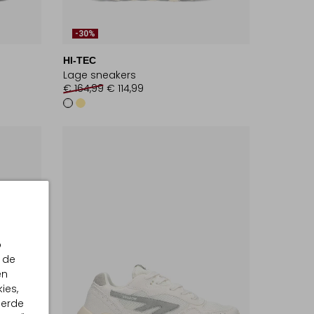
-30%
HI-TEC
Lage sneakers
€ 164,99
€ 114,99
p
 de
en
ies,
eerde