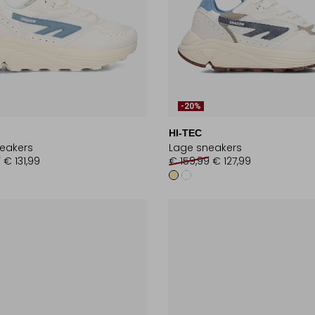
-20%
HI-TEC
eakers
Lage sneakers
9
€ 131,99
€ 159,99
€ 127,99