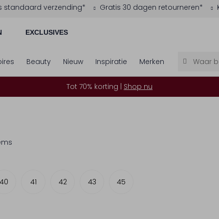
s standaard verzending*
Gratis 30 dagen retourneren*
N
EXCLUSIVES
ires
Beauty
Nieuw
Inspiratie
Merken
Tot 70% korting |
Shop nu
tems
40
41
42
43
45