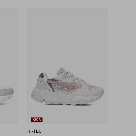
-20%
HI-TEC