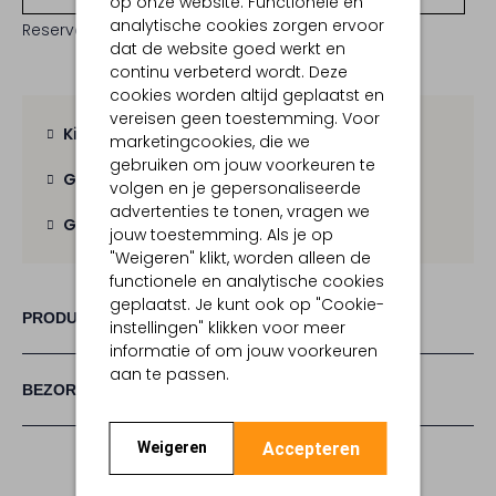
op onze website. Functionele en
analytische cookies zorgen ervoor
Reserveer direct in een van onze 19 boutiques
dat de website goed werkt en
continu verbeterd wordt. Deze
cookies worden altijd geplaatst en
vereisen geen toestemming. Voor
Kies zelf je bezorgmoment
marketingcookies, die we
gebruiken om jouw voorkeuren te
Gratis verzending
vanaf € 100,-
volgen en je gepersonaliseerde
advertenties te tonen, vragen we
Gratis retour
binnen 30 dagen
jouw toestemming. Als je op
"Weigeren" klikt, worden alleen de
functionele en analytische cookies
geplaatst. Je kunt ook op "Cookie-
PRODUCT INFORMATIE
instellingen" klikken voor meer
informatie of om jouw voorkeuren
aan te passen.
BEZORGEN & RETOURNEREN
Accepteren
Weigeren