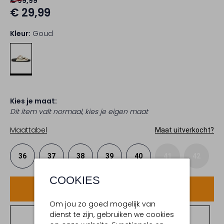
€ 99,99
€ 29,99
Kleur:
Goud
Kies je maat:
Dit item valt normaal, kies je eigen maat
Maattabel
Maat uitverkocht?
36
37
38
39
40
41
42
COOKIES
Voeg toe
Om jou zo goed mogelijk van
dienst te zijn, gebruiken we cookies
Bekijk winkelvoorraad