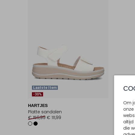
CO
Laatste Item
-30%
Om jo
HARTJES
onze 
Platte sandalen
websi
€ 159,99
€ 111,99
altij
die w
adver