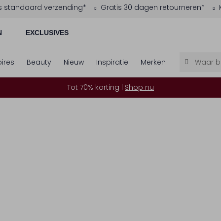
s standaard verzending*
Gratis 30 dagen retourneren*
N
EXCLUSIVES
ires
Beauty
Nieuw
Inspiratie
Merken
Tot 70% korting |
Shop nu