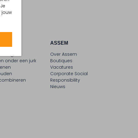
 Je
m jouw
ATIE
ASSEM
le blogs
Over Assem
n onder een jurk
Boutiques
oenen
Vacatures
ouden
Corporate Social
 combineren
Responsibility
Nieuws