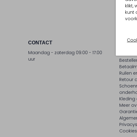
klikt
kunt 
voork
Cook
CONTACT
KLANT
Maandag - zaterdag 09:00 - 17:00
Contac
uur
Bestell
Betaalm
Ruilen e
Retour
Schoen
onderh
Kleding
Meer ov
Garanti
Algeme
Privacy
Cookies