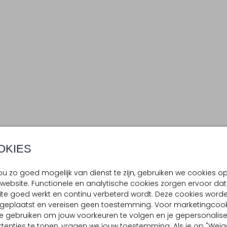
OKIES
u zo goed mogelijk van dienst te zijn, gebruiken we cookies o
website. Functionele en analytische cookies zorgen ervoor dat
te goed werkt en continu verbeterd wordt. Deze cookies word
d geplaatst en vereisen geen toestemming. Voor marketingcook
e gebruiken om jouw voorkeuren te volgen en je gepersonalis
tenties te tonen, vragen we jouw toestemming. Als je op "Weig