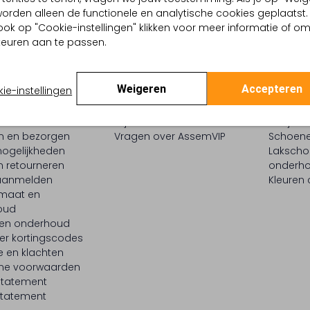
, worden alleen de functionele en analytische cookies geplaatst.
ook op "Cookie-instellingen" klikken voor meer informatie of o
euren aan te passen.
Weigeren
Accepteren
ie-instellingen
ENSERVICE
ASSEMVIP
INSPIR
t
Mijn account
Bekijk al
en en bezorgen
Vragen over AssemVIP
Schoene
ogelijkheden
Laksch
n retourneren
onderh
 aanmelden
Kleuren
maat en
oud
 en onderhoud
er kortingscodes
e en klachten
ne voorwaarden
statement
tatement